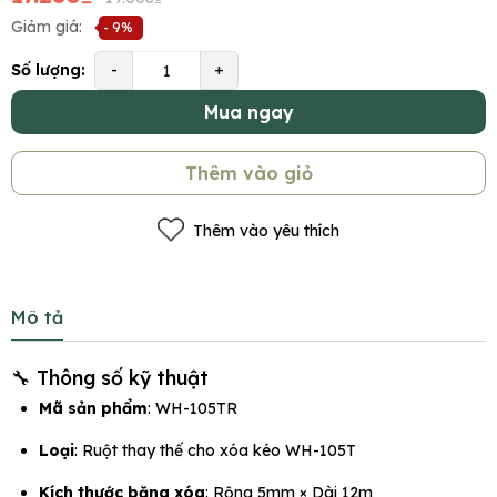
Giảm giá:
- 9%
Số lượng:
-
+
Mua ngay
Thêm vào giỏ
Thêm vào yêu thích
Mô tả
🔧 Thông số kỹ thuật
Mã sản phẩm
: WH-105TR
Loại
: Ruột thay thế cho xóa kéo WH-105T
Kích thước băng xóa
: Rộng 5mm × Dài 12m