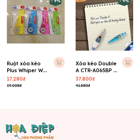
- 9%
- 9%
Ruột xóa kéo
Xóa kéo Double
Plus Whiper WH
A CTR-A065BP -
- 105TR
Kèm ruột
17.280₫
37.800₫
19.008₫
41.580₫