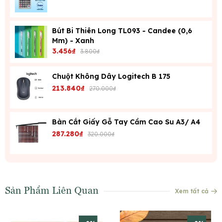
Bút Bi Thiên Long TL093 - Candee (0,6
Mm) - Xanh
3.456₫
3.800₫
Chuột Không Dây Logitech B 175
213.840₫
270.000₫
Bàn Cắt Giấy Gỗ Tay Cầm Cao Su A3/ A4
287.280₫
320.000₫
Sản Phẩm Liên Quan
Xem tất cả