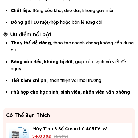
Chất liệu
: Băng xóa khô, dẻo dai, không gây mùi
Đóng gói
: 10 ruột/hộp hoặc bán lẻ từng cái
🌟 Ưu điểm nổi bật
Thay thế dễ dàng
, thao tác nhanh chóng không cần dụng
cụ
Băng xóa đều, không bị đứt
, giúp xóa sạch và viết đè
ngay
Tiết kiệm chi phí
, thân thiện với môi trường
Phù hợp cho học sinh, sinh viên, nhân viên văn phòng
Có Thể Bạn Thích
Máy Tính 8 Số Casio LC 403TV-W
54.000₫
65.000₫