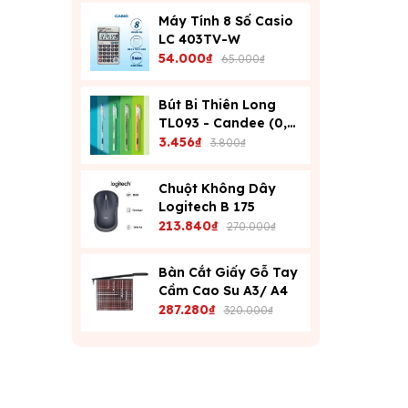
Máy Tính 8 Số Casio
LC 403TV-W
54.000₫
65.000₫
Bút Bi Thiên Long
TL093 - Candee (0,6
Mm) - Xanh
3.456₫
3.800₫
Chuột Không Dây
Logitech B 175
213.840₫
270.000₫
Bàn Cắt Giấy Gỗ Tay
Cầm Cao Su A3/ A4
287.280₫
320.000₫