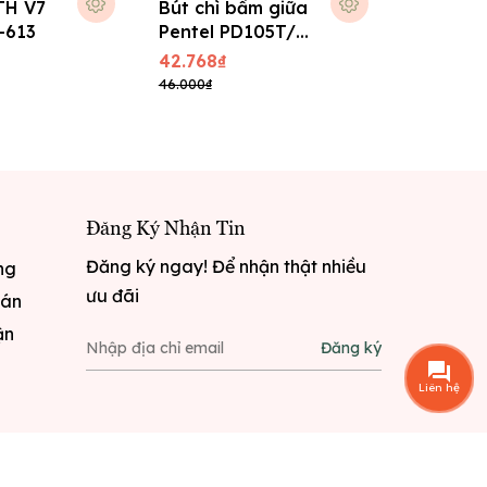
TH V7
Bút chì bấm giữa
Ruột chì
-613
Pentel PD105T/
Gold 0,5
PD107T
Korea
42.768₫
11.664₫
46.000₫
12.830₫
Đăng Ký Nhận Tin
Đăng ký ngay! Để nhận thật nhiều
ng
ưu đãi
oán
ận
Đăng ký
Liên hệ
i
Sapo