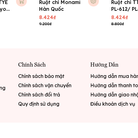
TYE
Ruột chì Monami
Ruột chì T
uyo
Hàn Quốc
PL-612/ PL
8.424₫
8.424₫
9.200₫
8.800₫
Chính Sách
Hướng Dẫn
Chính sách bảo mật
Hướng dẫn mua hà
Chính sách vận chuyển
Hướng dẫn thanh t
ưng
Chính sách đổi trả
Hướng dẫn giao nh
Quy định sử dụng
Điều khoản dịch vụ
quyền thuộc về
Văn phòng phẩm Hoa Điệp
|
Cung cấp bở