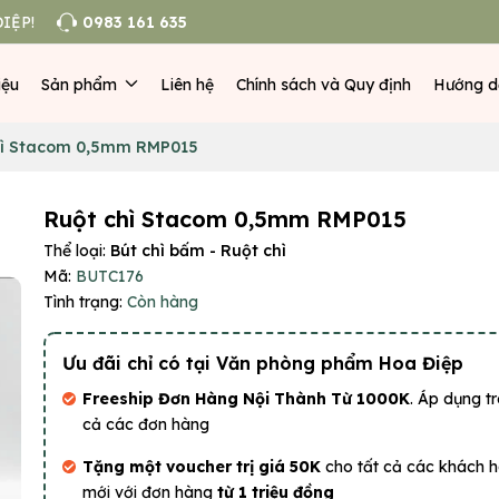
IỆP!
0983 161 635
iệu
Sản phẩm
Liên hệ
Chính sách và Quy định
Hướng d
hì Stacom 0,5mm RMP015
Ruột chì Stacom 0,5mm RMP015
Thể loại:
Bút chì bấm - Ruột chì
Mã:
BUTC176
Tình trạng:
Còn hàng
Ưu đãi chỉ có tại Văn phòng phẩm Hoa Điệp
Freeship Đơn Hàng Nội Thành Từ 1000K
. Áp dụng tr
cả các đơn hàng
Tặng một voucher trị giá 50K
cho tất cả các khách 
mới với đơn hàng
từ 1 triệu đồng