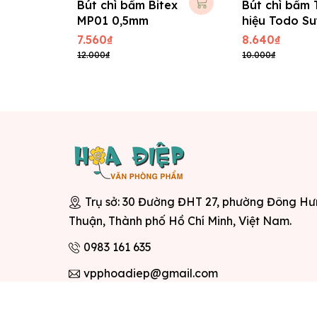
Bút chì bấm Bitex
Bút chì bấm 
MP01 0,5mm
hiệu Todo S
0.5mm
7.560₫
8.640₫
12.000₫
10.000₫
Trụ sở: 30 Đường ĐHT 27, phường Đông H
Thuận, Thành phố Hồ Chí Minh, Việt Nam.
0983 161 635
vpphoadiep@gmail.com
© Bản 