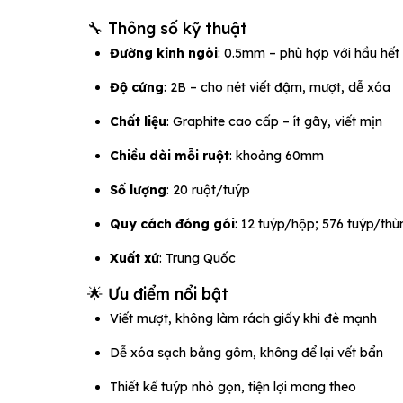
🔧 Thông số kỹ thuật
Đường kính ngòi
: 0.5mm – phù hợp với hầu hết 
Độ cứng
: 2B – cho nét viết đậm, mượt, dễ xóa
Chất liệu
: Graphite cao cấp – ít gãy, viết mịn
Chiều dài mỗi ruột
: khoảng 60mm
Số lượng
: 20 ruột/tuýp
Quy cách đóng gói
: 12 tuýp/hộp; 576 tuýp/thù
Xuất xứ
: Trung Quốc
🌟 Ưu điểm nổi bật
Viết mượt, không làm rách giấy khi đè mạnh
Dễ xóa sạch bằng gôm, không để lại vết bẩn
Thiết kế tuýp nhỏ gọn, tiện lợi mang theo