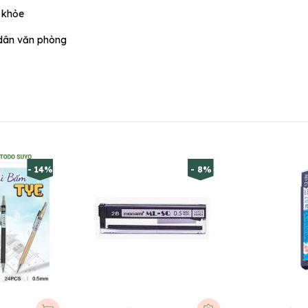
 khỏe
– dân văn phòng
- 14%
- 8%