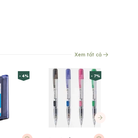
Xem tất cả
- 4%
- 7%