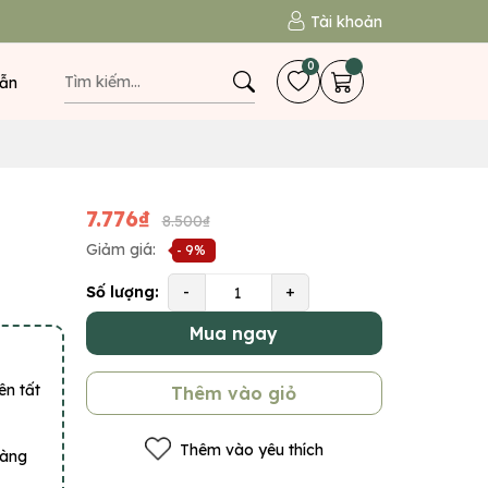
Tài khoản
0
ẫn
7.776₫
8.500₫
Giảm giá:
- 9%
Số lượng:
-
+
Mua ngay
ên tất
Thêm vào giỏ
Thêm vào yêu thích
hàng