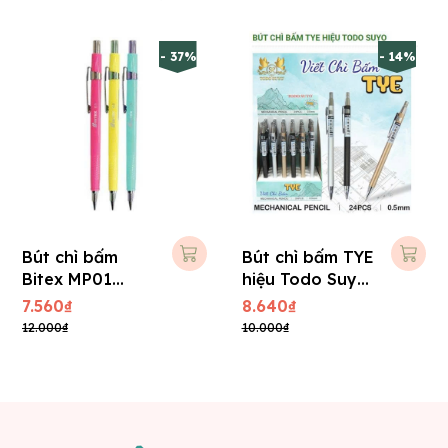
- 37%
- 14%
Bút chì bấm
Bút chì bấm TYE
Bitex MP01
hiệu Todo Suyo
0,5mm
0.5mm
7.560₫
8.640₫
12.000₫
10.000₫