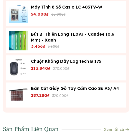
Máy Tính 8 Số Casio LC 403TV-W
54.000₫
65.000₫
Bút Bi Thiên Long TL093 - Candee (0,6
Mm) - Xanh
3.456₫
3.800₫
Chuột Không Dây Logitech B 175
213.840₫
270.000₫
Bàn Cắt Giấy Gỗ Tay Cầm Cao Su A3/ A4
287.280₫
320.000₫
Sản Phẩm Liên Quan
Xem tất cả