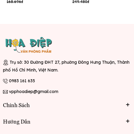
168.696₫
249.480₫
Trụ sở: 30 Đường ĐHT 27, phường Đông Hưng Thuận, Thành
phố Hồ Chí Minh, Việt Nam.
0983 161 635
vpphoadiep@gmail.com
Chính Sách
Hướng Dẫn