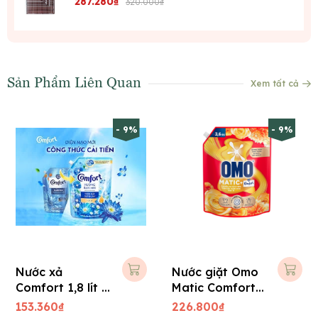
287.280₫
320.000₫
Sản Phẩm Liên Quan
Xem tất cả
- 9%
- 9%
Nước xả
Nước giặt Omo
Comfort 1,8 lít -
Matic Comfort
Dạng túi
3,6 Kg (Túi)
153.360₫
226.800₫