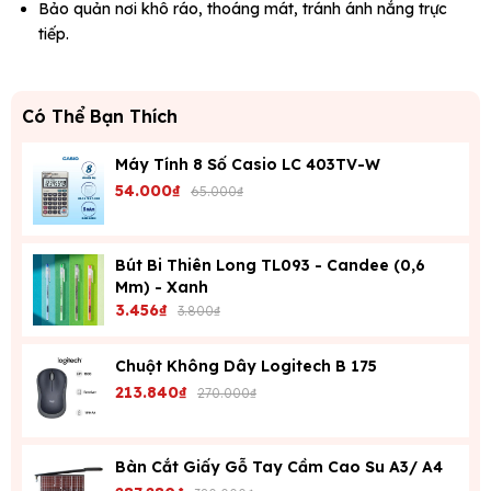
Bảo quản nơi khô ráo, thoáng mát, tránh ánh nắng trực
tiếp.
Có Thể Bạn Thích
Máy Tính 8 Số Casio LC 403TV-W
54.000₫
65.000₫
Bút Bi Thiên Long TL093 - Candee (0,6
Mm) - Xanh
3.456₫
3.800₫
Chuột Không Dây Logitech B 175
213.840₫
270.000₫
Bàn Cắt Giấy Gỗ Tay Cầm Cao Su A3/ A4