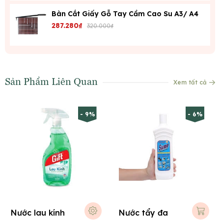
Bàn Cắt Giấy Gỗ Tay Cầm Cao Su A3/ A4
287.280₫
320.000₫
Sản Phẩm Liên Quan
Xem tất cả
- 9%
- 6%
Nước lau kính
Nước tẩy đa