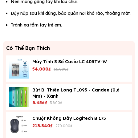
Nên mang găng tay khi lau chùi.
Đậy nắp sau khi dùng, bảo quản nơi khô ráo, thoáng mát.
Tránh xa tầm tay trẻ em.
Có Thể Bạn Thích
Máy Tính 8 Số Casio LC 403TV-W
54.000₫
65.000₫
Bút Bi Thiên Long TL093 - Candee (0,6
Mm) - Xanh
3.456₫
3.800₫
Chuột Không Dây Logitech B 175
213.840₫
270.000₫