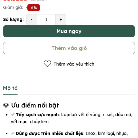
Giảm giá:
- 6%
Số lượng:
-
+
Mua ngay
Thêm vào giỏ
Thêm vào yêu thích
Mô tả
💎 Ưu điểm nổi bật
✅
Tẩy sạch cực mạnh
: Loại bỏ vết ố vàng, rỉ sét, dầu mỡ,
vết mực, cháy lem
✅
Dùng được trên nhiều chất liệu
: Inox, kim loại, nhựa,