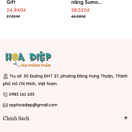
Gift
năng Sumo
700gr
24.840₫
58.320₫
27.324₫
62.000₫
Trụ sở: 30 Đường ĐHT 27, phường Đông Hưng Thuận, Thành
phố Hồ Chí Minh, Việt Nam.
0983 161 635
vpphoadiep@gmail.com
Chính Sách