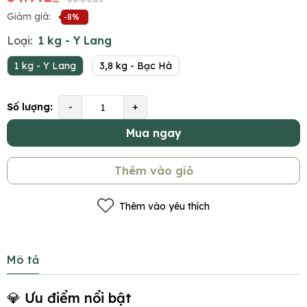
Giảm giá:
-8%
Loại:
1 kg - Y Lang
1 kg - Y Lang
3,8 kg - Bạc Hà
Số lượng:
-
+
Mua ngay
Thêm vào giỏ
Thêm vào yêu thích
Mô tả
💎 Ưu điểm nổi bật