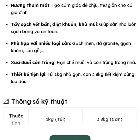
Hương thơm mát
: Tạo cảm giác dễ chịu, thư giãn cho cả
gia đình.
Tẩy sạch vết bẩn, diệt khuẩn, khử mùi
: Giúp sàn nhà luôn
sạch bóng và an toàn.
Phù hợp với nhiều loại sàn
: Gạch men, đá granite, gạch
khảm, sàn gỗ,...
Xua đuổi côn trùng
: Hạn chế muỗi và côn trùng trong nhà.
Thiết kế tiện lợi
: Túi 1kg nhỏ gọn, can 3.8kg tiết kiệm dùng
lâu dài.
📐 Thông số kỹ thuật
Thuộc
1kg (Túi)
3.8kg (Can)
tính