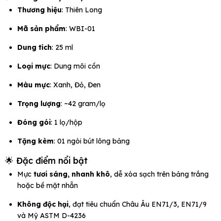
Thương hiệu
: Thiên Long
Mã sản phẩm
: WBI-01
Dung tích
: 25 ml
Loại mực
: Dung môi cồn
Màu mực
: Xanh, Đỏ, Đen
Trọng lượng
: ~42 gram/lọ
Đóng gói
: 1 lọ/hộp
Tặng kèm
: 01 ngòi bút lông bảng
🌟 Đặc điểm nổi bật
Mực
tươi sáng, nhanh khô
, dễ xóa sạch trên bảng trắng
hoặc bề mặt nhẵn
Không độc hại
, đạt tiêu chuẩn Châu Âu EN71/3, EN71/9
và Mỹ ASTM D-4236