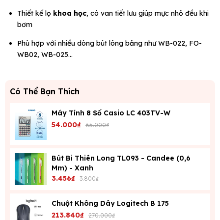
Thiết kế lọ
khoa học
, có van tiết lưu giúp mực nhỏ đều khi
bơm
Phù hợp với nhiều dòng bút lông bảng như WB-022, FO-
WB02, WB-025...
Có Thể Bạn Thích
Máy Tính 8 Số Casio LC 403TV-W
54.000₫
65.000₫
Bút Bi Thiên Long TL093 - Candee (0,6
Mm) - Xanh
3.456₫
3.800₫
Chuột Không Dây Logitech B 175
213.840₫
270.000₫