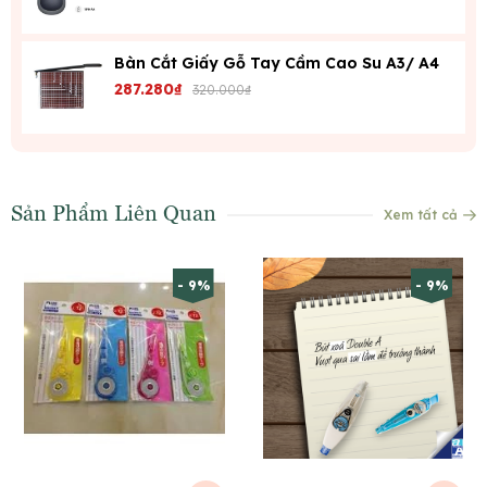
Bàn Cắt Giấy Gỗ Tay Cầm Cao Su A3/ A4
287.280₫
320.000₫
Sản Phẩm Liên Quan
Xem tất cả
- 9%
- 9%