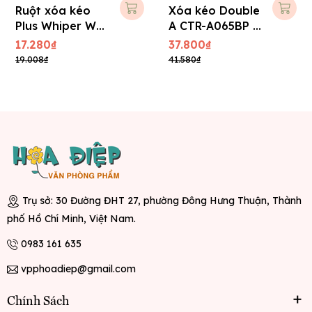
Ruột xóa kéo
Xóa kéo Double
Plus Whiper WH
A CTR-A065BP -
- 105TR
Kèm ruột
17.280₫
37.800₫
19.008₫
41.580₫
Trụ sở: 30 Đường ĐHT 27, phường Đông Hưng Thuận, Thành
phố Hồ Chí Minh, Việt Nam.
0983 161 635
vpphoadiep@gmail.com
Chính Sách