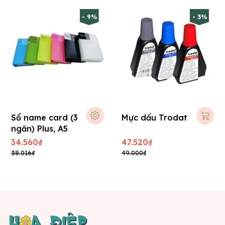
- 9%
- 3%
Sổ name card (3
Mực dấu Trodat
ngăn) Plus, A5
34.560₫
47.520₫
38.016₫
49.000₫