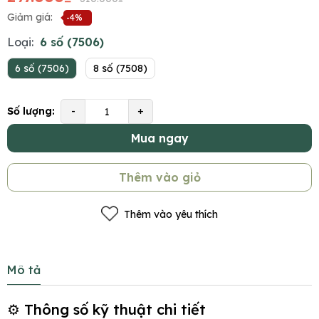
Giảm giá:
-4%
Loại:
6 số (7506)
6 số (7506)
8 số (7508)
Số lượng:
-
+
Mua ngay
Thêm vào giỏ
Thêm vào yêu thích
Mô tả
⚙️ Thông số kỹ thuật chi tiết