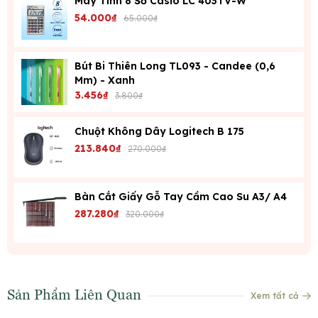
Máy Tính 8 Số Casio LC 403TV-W
54.000₫
65.000₫
Bút Bi Thiên Long TL093 - Candee (0,6
Mm) - Xanh
3.456₫
3.800₫
Chuột Không Dây Logitech B 175
213.840₫
270.000₫
Bàn Cắt Giấy Gỗ Tay Cầm Cao Su A3/ A4
287.280₫
320.000₫
Sản Phẩm Liên Quan
Xem tất cả