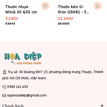
Thước nhựa
Thước kéo G-
WinQ 20 &30 cm
Star G5H81 - 5m
( cm )
3.240₫
22.260₫
3.564₫
28.000₫
Trụ sở: 30 Đường ĐHT 27, phường Đông Hưng Thuận, Thành
phố Hồ Chí Minh, Việt Nam.
0983 161 635
vpphoadiep@gmail.com
Chính Sách