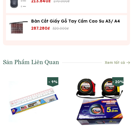
213.840₫
270.000₫
Bàn Cắt Giấy Gỗ Tay Cầm Cao Su A3/ A4
287.280₫
320.000₫
Sản Phẩm Liên Quan
Xem tất cả
- 9%
- 20%