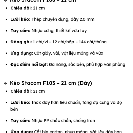
Chiều dài:
21 cm
Lưỡi kéo:
Thép chuyên dụng, dày 2.0 mm
Tay cầm:
Nhựa cứng, thiết kế vừa tay
Đóng gói:
1 cái/vỉ – 12 cái/hộp – 144 cái/thùng
Ứng dụng:
Cắt giấy, vải, vật liệu mỏng và vừa
Đặc điểm nổi bật:
Đa năng, sắc bén, phù hợp văn phòng
🔸 Kéo Stacom F103 – 21 cm (Dày)
Chiều dài:
21 cm
Lưỡi kéo:
Inox dày hơn tiêu chuẩn, tăng độ cứng và độ
bền
Tay cầm:
Nhựa PP chắc chắn, chống trơn
Ứng dụng:
Cắt bìa carton, nhựa mỏng, vật liệu dày hơn