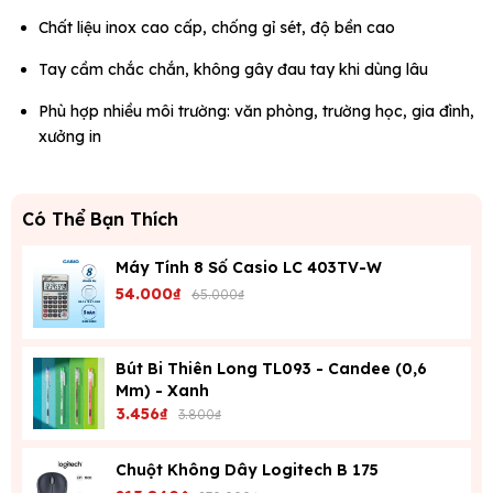
Chất liệu inox cao cấp, chống gỉ sét, độ bền cao
Tay cầm chắc chắn, không gây đau tay khi dùng lâu
Phù hợp nhiều môi trường: văn phòng, trường học, gia đình,
xưởng in
Có Thể Bạn Thích
Máy Tính 8 Số Casio LC 403TV-W
54.000₫
65.000₫
Bút Bi Thiên Long TL093 - Candee (0,6
Mm) - Xanh
3.456₫
3.800₫
Chuột Không Dây Logitech B 175