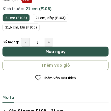
Giảm giá:
-5%
Kích thước:
21 cm (F108)
21 cm (F108)
21 cm, dày (F103)
21,6 cm, lớn (F105)
Số lượng:
-
+
Mua ngay
Thêm vào giỏ
Thêm vào yêu thích
Mô tả
🔹 Kéo Stacom F108 – 21 cm