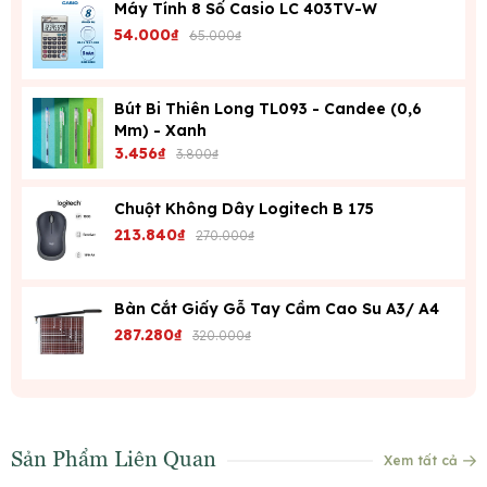
Máy Tính 8 Số Casio LC 403TV-W
54.000₫
65.000₫
Bút Bi Thiên Long TL093 - Candee (0,6
Mm) - Xanh
3.456₫
3.800₫
Chuột Không Dây Logitech B 175
213.840₫
270.000₫
Bàn Cắt Giấy Gỗ Tay Cầm Cao Su A3/ A4
287.280₫
320.000₫
Sản Phẩm Liên Quan
Xem tất cả