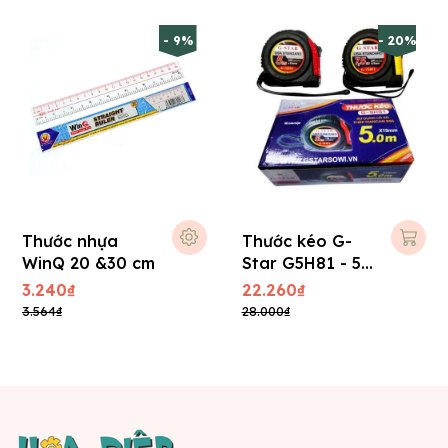
- 9%
- 20%
Thước nhựa
Thước kéo G-
WinQ 20 &30 cm
Star G5H81 - 5m
( cm )
3.240₫
22.260₫
3.564₫
28.000₫