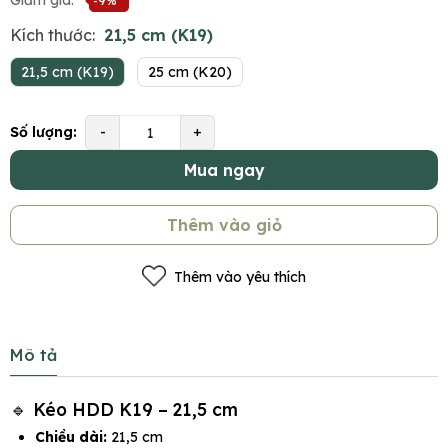
Giảm giá:
-9%
Kích thước:
21,5 cm (K19)
21,5 cm (K19)
25 cm (K20)
Số lượng:
-
+
Mua ngay
Thêm vào giỏ
Thêm vào yêu thích
Mô tả
🔹 Kéo HDD K19 – 21,5 cm
Chiều dài:
21,5 cm