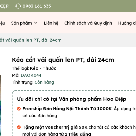
IỆP!
0983 161 635
iệu
Sản phẩm
Liên hệ
Chính sách và Quy định
Hướng d
ắt vải quấn len PT, dài 24cm
Kéo cắt vải quấn len PT, dài 24cm
Thể loại:
Kéo - Thước
Mã:
DAOK044
Tình trạng:
Còn hàng
Ưu đãi chỉ có tại Văn phòng phẩm Hoa Điệp
Freeship Đơn Hàng Nội Thành Từ 1000K
. Áp dụng tr
cả các đơn hàng
Tặng một voucher trị giá 50K
cho tất cả các khách 
mới với đơn hàng
từ 1 triệu đồng