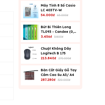
Máy Tính 8 Số Casio
LC 403TV-W
54.000₫
65.000₫
Bút Bi Thiên Long
TL093 - Candee (0,6
Mm) - Xanh
3.456₫
3.800₫
Chuột Không Dây
Logitech B 175
213.840₫
270.000₫
Bàn Cắt Giấy Gỗ Tay
Cầm Cao Su A3/ A4
287.280₫
320.000₫