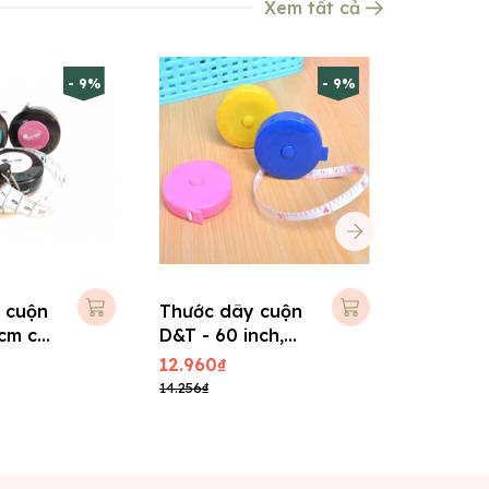
Xem tất cả
- 9%
- 9%
 cuộn
Thước dây cuộn
Thước n
cm có
D&T - 60 inch,
Nguyên
150m
12.960₫
15.120₫
14.256₫
16.632₫