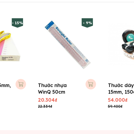
- 15%
- 9%
5mm,
Thước nhựa
Thước dây
WinQ 50cm
15mm, 150
dây đeo
20.304₫
54.000₫
22.334₫
59.400₫