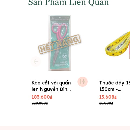
Sản Phẩm Liên Quan
Kéo cắt vải quấn
Thước dây 1
len Nguyễn Đình
150cm -
10TR dài 26 cm
Germany
183.600₫
13.608₫
220.000₫
16.000₫