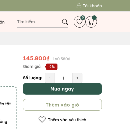
Tài khoản
0
ẫn
145.800₫
160.380₫
Giảm giá:
- 9%
Số lượng:
-
+
Mua ngay
ên tất
Thêm vào giỏ
Thêm vào yêu thích
hàng