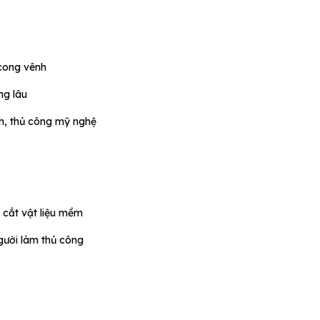
cong vênh
ng lâu
h, thủ công mỹ nghệ
cắt vật liệu mềm
gười làm thủ công