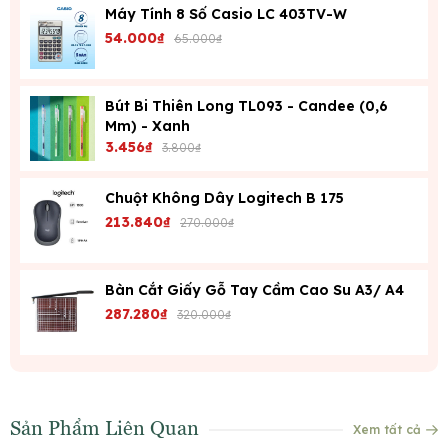
Máy Tính 8 Số Casio LC 403TV-W
54.000₫
65.000₫
Bút Bi Thiên Long TL093 - Candee (0,6
Mm) - Xanh
3.456₫
3.800₫
Chuột Không Dây Logitech B 175
213.840₫
270.000₫
Bàn Cắt Giấy Gỗ Tay Cầm Cao Su A3/ A4
287.280₫
320.000₫
Sản Phẩm Liên Quan
Xem tất cả