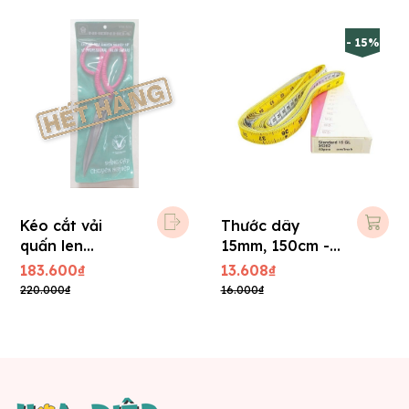
- 15%
Kéo cắt vải
Thước dây
quấn len
15mm, 150cm -
Nguyễn Đình
Germany
183.600₫
13.608₫
10TR dài 26 cm
220.000₫
16.000₫