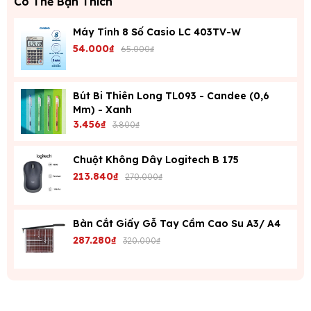
Có Thể Bạn Thích
Máy Tính 8 Số Casio LC 403TV-W
54.000₫
65.000₫
Bút Bi Thiên Long TL093 - Candee (0,6
Mm) - Xanh
3.456₫
3.800₫
Chuột Không Dây Logitech B 175
213.840₫
270.000₫
Bàn Cắt Giấy Gỗ Tay Cầm Cao Su A3/ A4
287.280₫
320.000₫