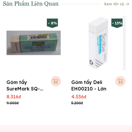
Sản Phẩm Liên Quan
Xem tất cả
- 8%
- 13%
Gôm tẩy
Gôm tẩy Deli
SureMark SQ-
EH00210 - Lớn
2220 - Lớn
8.316₫
4.536₫
9.000₫
5.200₫