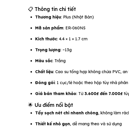
📋 Thông tin chi tiết
Thương hiệu
: Plus (Nhật Bản)
Mã sản phẩm
: ER-060NS
Kích thước
: 4.4 × 1 × 1.7 cm
Trọng lượng
: ~13g
Màu sắc
: Trắng
Chất liệu
: Cao su tổng hợp không chứa PVC, an
Đóng gói
: 1 cục/lẻ hoặc theo hộp tùy nhà phân
Giá bán tham khảo
: Từ
3.600₫ đến 7.000₫
tùy
🌟 Ưu điểm nổi bật
Tẩy sạch nét chì nhanh chóng
, không làm rác
Thiết kế nhỏ gọn
, dễ mang theo và sử dụng