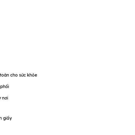
 toàn cho sức khỏe
 phối
 nơi
h giấy