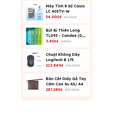
Máy Tính 8 Số Casio
LC 403TV-W
54.000₫
65.000₫
Bút Bi Thiên Long
TL093 - Candee (0,6
Mm) - Xanh
3.456₫
3.800₫
Chuột Không Dây
Logitech B 175
213.840₫
270.000₫
Bàn Cắt Giấy Gỗ Tay
Cầm Cao Su A3/ A4
287.280₫
320.000₫