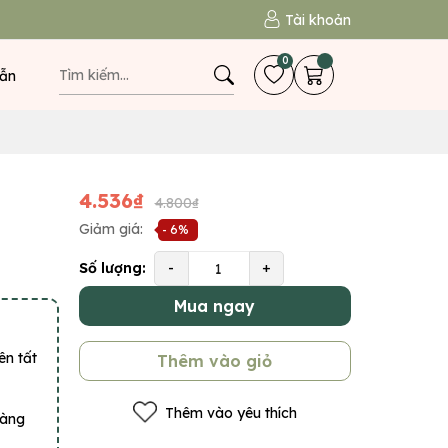
Tài khoản
0
ẫn
4.536₫
4.800₫
Giảm giá:
- 6%
Số lượng:
-
+
Mua ngay
ên tất
Thêm vào giỏ
Thêm vào yêu thích
hàng