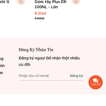
chì G
Gôm tẩy Plus ER-
Gôm tẩy 
100NL - Lớn
060NS -
8.316₫
4.536₫
9.000₫
4.800₫
Đăng Ký Nhận Tin
Đăng ký ngay! Để nhận thật nhiều
ng
ưu đãi
oán
ận
Đăng ký
Liên hệ
i
Sapo