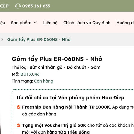
IỆP!
0983 161 635
iệu
Sản phẩm
Liên hệ
Chính sách và Quy định
Hướng d
Gôm tẩy Plus ER-060NS - Nhỏ
Gôm tẩy Plus ER-060NS - Nhỏ
Thể loại:
Bút chì thân gỗ - Đồ chuốt - Gôm
Mã:
BUTX046
Tình trạng:
Còn hàng
Ưu đãi chỉ có tại Văn phòng phẩm Hoa Điệp
Freeship Đơn Hàng Nội Thành Từ 1000K
. Áp dụng tr
cả các đơn hàng
Tặng một voucher trị giá 50K
cho tất cả các khách 
mới với đơn hàng
từ 1 triệu đồng