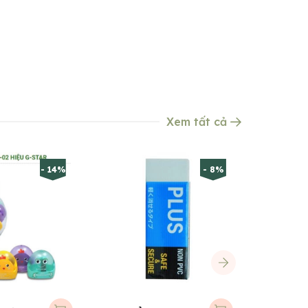
Xem tất cả
- 14%
- 8%