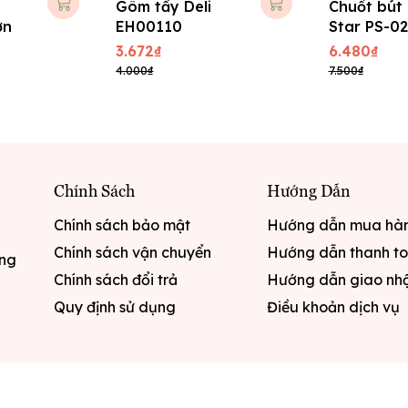
Gôm tẩy Deli
Chuốt bút 
ớn
EH00110
Star PS-02
3.672₫
6.480₫
4.000₫
7.500₫
Chính Sách
Hướng Dẫn
Chính sách bảo mật
Hướng dẫn mua hà
Chính sách vận chuyển
Hướng dẫn thanh t
ưng
Chính sách đổi trả
Hướng dẫn giao nh
Quy định sử dụng
Điều khoản dịch vụ
quyền thuộc về
Văn phòng phẩm Hoa Điệp
|
Cung cấp bở