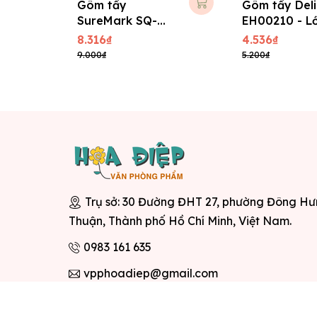
Gôm tẩy
Gôm tẩy Deli
SureMark SQ-
EH00210 - L
2220 - Lớn
8.316₫
4.536₫
9.000₫
5.200₫
Trụ sở: 30 Đường ĐHT 27, phường Đông H
Thuận, Thành phố Hồ Chí Minh, Việt Nam.
0983 161 635
vpphoadiep@gmail.com
© Bản 