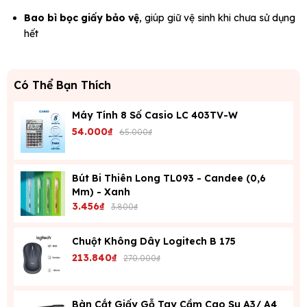
Bao bì bọc giấy bảo vệ
, giúp giữ vệ sinh khi chưa sử dụng
hết
Có Thể Bạn Thích
Máy Tính 8 Số Casio LC 403TV-W
54.000₫
65.000₫
Bút Bi Thiên Long TL093 - Candee (0,6
Mm) - Xanh
3.456₫
3.800₫
Chuột Không Dây Logitech B 175
213.840₫
270.000₫
Bàn Cắt Giấy Gỗ Tay Cầm Cao Su A3/ A4