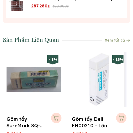
287.280₫
320.000₫
Sản Phẩm Liên Quan
Xem tất cả
- 8%
- 13%
Gôm tẩy
Gôm tẩy Deli
SureMark SQ-
EH00210 - Lớn
2220 - Lớn