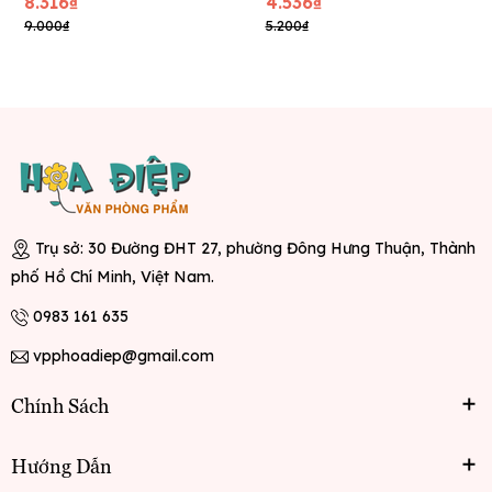
8.316₫
4.536₫
9.000₫
5.200₫
Trụ sở: 30 Đường ĐHT 27, phường Đông Hưng Thuận, Thành
phố Hồ Chí Minh, Việt Nam.
0983 161 635
vpphoadiep@gmail.com
Chính Sách
Hướng Dẫn