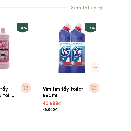
Xem tất cả
- 4%
- 7%
 tẩy
Vim tím tẩy toilet
Duck tím
 toilet
880ml
vệ sinh 
41.688₫
38.880₫
45.000₫
42.000₫