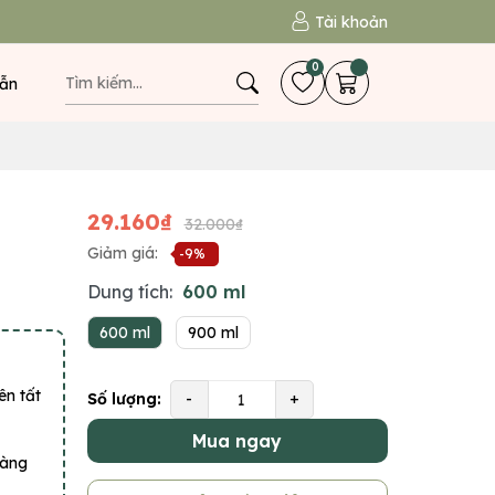
Tài khoản
0
ẫn
29.160₫
32.000₫
Giảm giá:
-9%
Dung tích:
600 ml
600 ml
900 ml
ên tất
Số lượng:
-
+
Mua ngay
hàng