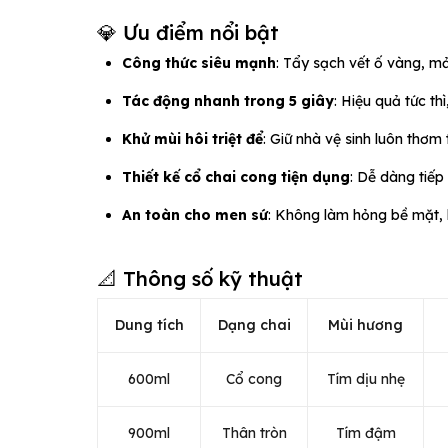
💎 Ưu điểm nổi bật
Công thức siêu mạnh
: Tẩy sạch vết ố vàng, m
Tác động nhanh trong 5 giây
: Hiệu quả tức thì
Khử mùi hôi triệt để
: Giữ nhà vệ sinh luôn thơm 
Thiết kế cổ chai cong tiện dụng
: Dễ dàng tiếp
An toàn cho men sứ
: Không làm hỏng bề mặt,
📐 Thông số kỹ thuật
Dung tích
Dạng chai
Mùi hương
600ml
Cổ cong
Tím dịu nhẹ
900ml
Thân tròn
Tím đậm