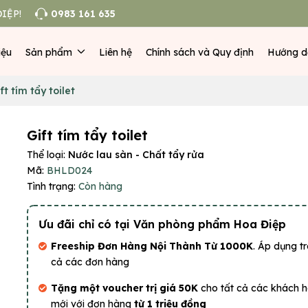
IỆP!
0983 161 635
iệu
Sản phẩm
Liên hệ
Chính sách và Quy định
Hướng d
ft tím tẩy toilet
Gift tím tẩy toilet
Thể loại:
Nước lau sàn - Chất tẩy rửa
Mã:
BHLD024
Tình trạng:
Còn hàng
Ưu đãi chỉ có tại Văn phòng phẩm Hoa Điệp
Freeship Đơn Hàng Nội Thành Từ 1000K
. Áp dụng tr
cả các đơn hàng
Tặng một voucher trị giá 50K
cho tất cả các khách 
mới với đơn hàng
từ 1 triệu đồng