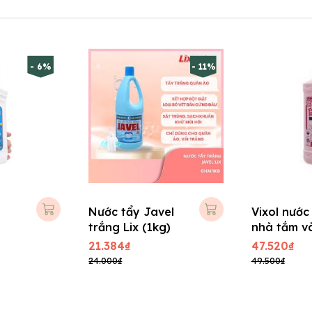
- 6%
- 11%
Nước tẩy Javel
Vixol nước
trắng Lix (1kg)
nhà tắm và
Okay
21.384₫
47.520₫
24.000₫
49.500₫