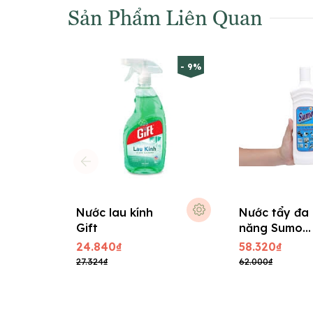
Sản Phẩm Liên Quan
- 9%
Nước lau kính
Nước tẩy đa
Gift
năng Sumo
700gr
24.840₫
58.320₫
27.324₫
62.000₫