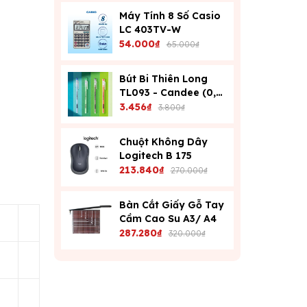
Máy Tính 8 Số Casio
LC 403TV-W
54.000₫
65.000₫
Bút Bi Thiên Long
TL093 - Candee (0,6
Mm) - Xanh
3.456₫
3.800₫
Chuột Không Dây
Logitech B 175
213.840₫
270.000₫
Bàn Cắt Giấy Gỗ Tay
Cầm Cao Su A3/ A4
287.280₫
320.000₫