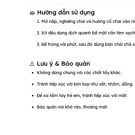
🧽 Hướng dẫn sử dụng
Mở nắp, nghiêng chai và hướng cổ chai vào rì
Xịt đều dung dịch quanh bề mặt cần làm sạch
Để trong vài phút, sau đó dùng bàn chải chà 
⚠️ Lưu ý & Bảo quản
Không dùng chung với các chất tẩy khác.
Tránh tiếp xúc với kim loại như sắt, nhôm, đồng.
Để xa tầm tay trẻ em, tránh tiếp xúc với mắt.
Bảo quản nơi khô ráo, thoáng mát.