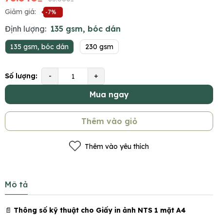
Giảm giá:
-7%
Định lượng:
135 gsm, bóc dán
135 gsm, bóc dán
230 gsm
Số lượng:
-
+
Mua ngay
Thêm vào giỏ
Thêm vào yêu thích
Mô tả
📄
Thông số kỹ thuật cho Giấy in ảnh NTS 1 mặt A4