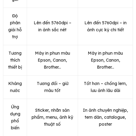
Độ
phân
Lên đến 5760dpi –
Lên đến 5760dpi – in
giải hỗ
in ảnh sắc nét
ảnh cực kỳ chi tiết
trợ
Tương
Máy in phun màu
Máy in phun màu
thích
Epson, Canon,
Epson, Canon,
thiết bị
Brother...
Brother...
Kháng
Tương đối – giữ
Tốt hơn – chống lem,
nước
màu tốt
lưu ảnh lâu dài
Ứng
Sticker, nhãn sản
In ảnh chuyên nghiệp,
dụng
phẩm, menu, ảnh kỹ
tem dán, catalogue,
phổ
thuật số
poster
biến