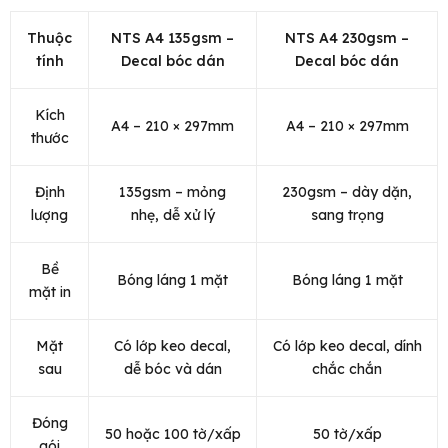
Thuộc
NTS A4 135gsm –
NTS A4 230gsm –
tính
Decal bóc dán
Decal bóc dán
Kích
A4 – 210 × 297mm
A4 – 210 × 297mm
thước
Định
135gsm – mỏng
230gsm – dày dặn,
lượng
nhẹ, dễ xử lý
sang trọng
Bề
Bóng láng 1 mặt
Bóng láng 1 mặt
mặt in
Mặt
Có lớp keo decal,
Có lớp keo decal, dính
sau
dễ bóc và dán
chắc chắn
Đóng
50 hoặc 100 tờ/xấp
50 tờ/xấp
gói