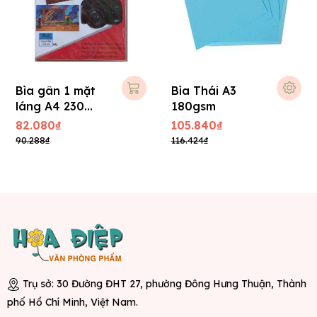
Bìa gân 1 mặt
Bìa Thái A3
láng A4 230
180gsm
gsm
82.080₫
105.840₫
90.288₫
116.424₫
Trụ sở: 30 Đường ĐHT 27, phường Đông Hưng Thuận, Thành
phố Hồ Chí Minh, Việt Nam.