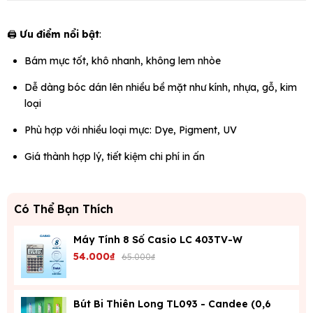
🖨️
Ưu điểm nổi bật
:
Bám mực tốt, khô nhanh, không lem nhòe
Dễ dàng bóc dán lên nhiều bề mặt như kính, nhựa, gỗ, kim
loại
Phù hợp với nhiều loại mực: Dye, Pigment, UV
Giá thành hợp lý, tiết kiệm chi phí in ấn
Có Thể Bạn Thích
Máy Tính 8 Số Casio LC 403TV-W
54.000₫
65.000₫
Bút Bi Thiên Long TL093 - Candee (0,6