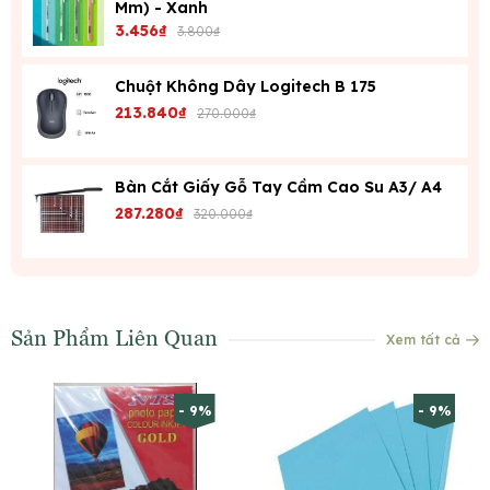
Mm) - Xanh
3.456₫
3.800₫
Chuột Không Dây Logitech B 175
213.840₫
270.000₫
Bàn Cắt Giấy Gỗ Tay Cầm Cao Su A3/ A4
287.280₫
320.000₫
Sản Phẩm Liên Quan
Xem tất cả
- 9%
- 9%