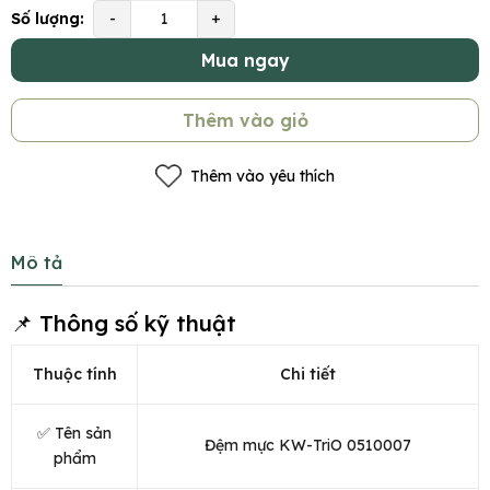
Số lượng:
-
+
Mua ngay
Thêm vào giỏ
Thêm vào yêu thích
Mô tả
📌 Thông số kỹ thuật
Thuộc tính
Chi tiết
✅ Tên sản
Đệm mực KW-TriO 0510007
phẩm