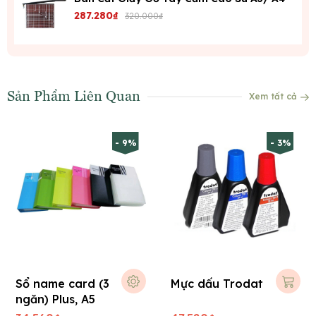
287.280₫
320.000₫
Sản Phẩm Liên Quan
Xem tất cả
- 9%
- 3%
Sổ name card (3
Mực dấu Trodat
ngăn) Plus, A5