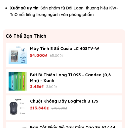
Xuất xứ uy tín
: Sản phẩm từ Đài Loan, thương hiệu KW-
TriO nổi tiếng trong ngành văn phòng phẩm
Có Thể Bạn Thích
Máy Tính 8 Số Casio LC 403TV-W
54.000₫
65.000₫
Bút Bi Thiên Long TL093 - Candee (0,6
Mm) - Xanh
3.456₫
3.800₫
Chuột Không Dây Logitech B 175
213.840₫
270.000₫
Bàn Cắt Giấy Gỗ Tay Cầm Cao Su A3/ A4