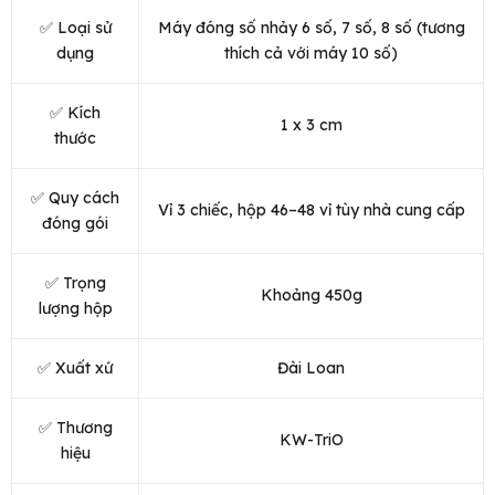
✅ Loại sử
Máy đóng số nhảy 6 số, 7 số, 8 số (tương
dụng
thích cả với máy 10 số)
✅ Kích
1 x 3 cm
thước
✅ Quy cách
Vỉ 3 chiếc, hộp 46–48 vỉ tùy nhà cung cấp
đóng gói
✅ Trọng
Khoảng 450g
lượng hộp
✅ Xuất xứ
Đài Loan
✅ Thương
KW-TriO
hiệu