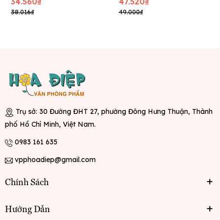
34.560₫
47.520₫
38.016₫
49.000₫
Trụ sở: 30 Đường ĐHT 27, phường Đông Hưng Thuận, Thành
phố Hồ Chí Minh, Việt Nam.
0983 161 635
vpphoadiep@gmail.com
Chính Sách
Hướng Dẫn