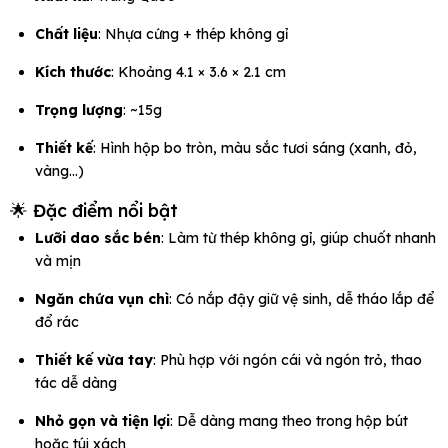
Chất liệu
: Nhựa cứng + thép không gỉ
Kích thước
: Khoảng 4.1 × 3.6 × 2.1 cm
Trọng lượng
: ~15g
Thiết kế
: Hình hộp bo tròn, màu sắc tươi sáng (xanh, đỏ,
vàng...)
🌟 Đặc điểm nổi bật
Lưỡi dao sắc bén
: Làm từ thép không gỉ, giúp chuốt nhanh
và mịn
Ngăn chứa vụn chì
: Có nắp đậy giữ vệ sinh, dễ tháo lắp để
đổ rác
Thiết kế vừa tay
: Phù hợp với ngón cái và ngón trỏ, thao
tác dễ dàng
Nhỏ gọn và tiện lợi
: Dễ dàng mang theo trong hộp bút
hoặc túi xách