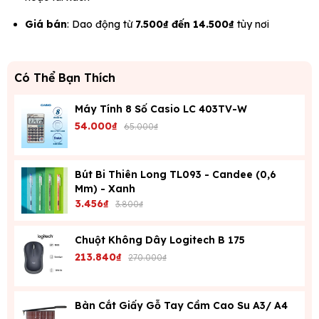
Giá bán
: Dao động từ
7.500₫ đến 14.500₫
tùy nơi
Có Thể Bạn Thích
Máy Tính 8 Số Casio LC 403TV-W
54.000₫
65.000₫
Bút Bi Thiên Long TL093 - Candee (0,6
Mm) - Xanh
3.456₫
3.800₫
Chuột Không Dây Logitech B 175
213.840₫
270.000₫
Bàn Cắt Giấy Gỗ Tay Cầm Cao Su A3/ A4