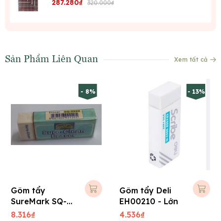
287.280₫
320.000₫
Sản Phẩm Liên Quan
Xem tất cả
- 8%
- 13%
Gôm tẩy
Gôm tẩy Deli
SureMark SQ-
EH00210 - Lớn
2220 - Lớn
8.316₫
4.536₫