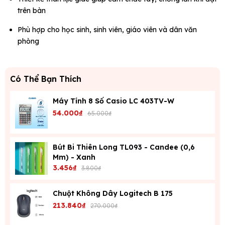
trên bàn
Phù hợp cho học sinh, sinh viên, giáo viên và dân văn
phòng
Có Thể Bạn Thích
Máy Tính 8 Số Casio LC 403TV-W
54.000₫
65.000₫
Bút Bi Thiên Long TL093 - Candee (0,6
Mm) - Xanh
3.456₫
3.800₫
Chuột Không Dây Logitech B 175
213.840₫
270.000₫