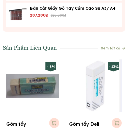
Bàn Cắt Giấy Gỗ Tay Cầm Cao Su A3/ A4
287.280₫
320.000₫
Sản Phẩm Liên Quan
Xem tất cả
- 8%
- 13%
Gôm tẩy
Gôm tẩy Deli