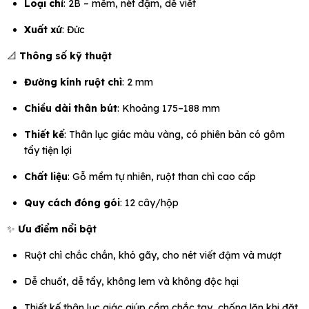
Loại chì
: 2B – mềm, nét đậm, dễ viết
Xuất xứ
: Đức
📐
Thông số kỹ thuật
Đường kính ruột chì
: 2 mm
Chiều dài thân bút
: Khoảng 175–188 mm
Thiết kế
: Thân lục giác màu vàng, có phiên bản có gôm
tẩy tiện lợi
Chất liệu
: Gỗ mềm tự nhiên, ruột than chì cao cấp
Quy cách đóng gói
: 12 cây/hộp
✨
Ưu điểm nổi bật
Ruột chì chắc chắn, khó gãy, cho nét viết đậm và mượt
Dễ chuốt, dễ tẩy, không lem và không độc hại
Thiết kế thân lục giác giúp cầm chắc tay, chống lăn khi đặt