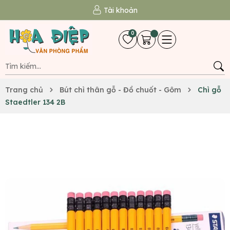
Tài khoản
0
Trang chủ
Bút chì thân gỗ - Đồ chuốt - Gôm
Chì gỗ
Staedtler 134 2B