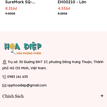
SureMark SQ-
EH00210 - Lớn
2220 - Lớn
8.316₫
4.536₫
9.000₫
5.200₫
Trụ sở: 30 Đường ĐHT 27, phường Đông Hưng Thuận, Thành
phố Hồ Chí Minh, Việt Nam.
0983 161 635
vpphoadiep@gmail.com
Chính Sách