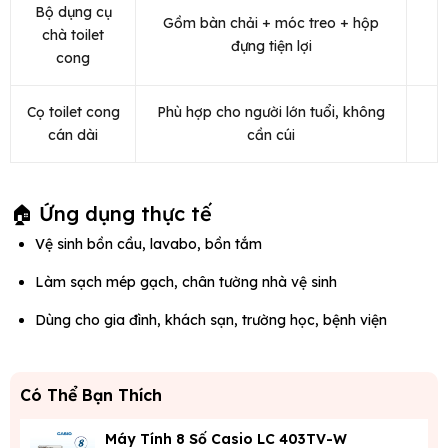
Bộ dụng cụ
Gồm bàn chải + móc treo + hộp
chà toilet
đựng tiện lợi
cong
Cọ toilet cong
Phù hợp cho người lớn tuổi, không
cán dài
cần cúi
🏠 Ứng dụng thực tế
Vệ sinh bồn cầu, lavabo, bồn tắm
Làm sạch mép gạch, chân tường nhà vệ sinh
Dùng cho gia đình, khách sạn, trường học, bệnh viện
Có Thể Bạn Thích
Máy Tính 8 Số Casio LC 403TV-W