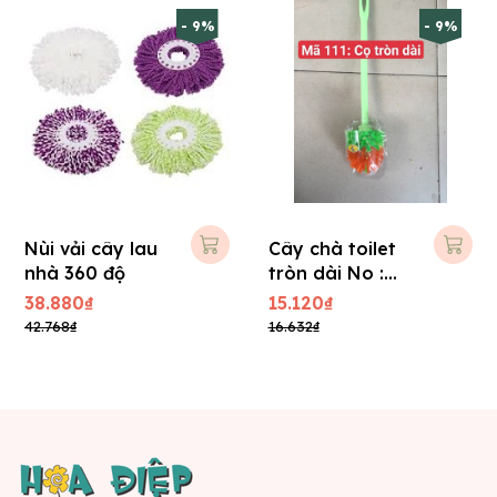
- 9%
- 9%
Nùi vải cây lau
Cây chà toilet
nhà 360 độ
tròn dài No :
111
38.880₫
15.120₫
42.768₫
16.632₫