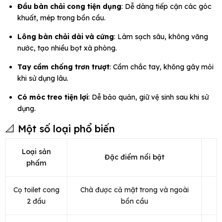
Đầu bàn chải cong tiện dụng
: Dễ dàng tiếp cận các góc
khuất, mép trong bồn cầu.
Lông bàn chải dài và cứng
: Làm sạch sâu, không văng
nước, tạo nhiều bọt xà phòng.
Tay cầm chống trơn trượt
: Cầm chắc tay, không gây mỏi
khi sử dụng lâu.
Có móc treo tiện lợi
: Dễ bảo quản, giữ vệ sinh sau khi sử
dụng.
📐 Một số loại phổ biến
Loại sản
Đặc điểm nổi bật
phẩm
Cọ toilet cong
Chà được cả mặt trong và ngoài
2 đầu
bồn cầu