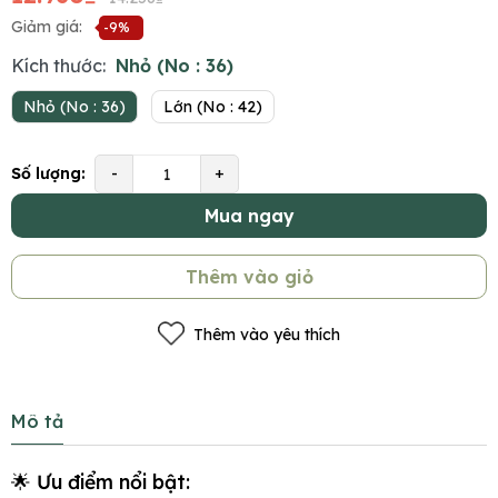
Giảm giá:
-9%
Kích thước:
Nhỏ (No : 36)
Nhỏ (No : 36)
Lớn (No : 42)
Số lượng:
-
+
Mua ngay
Thêm vào giỏ
Thêm vào yêu thích
Mô tả
🌟 Ưu điểm nổi bật: