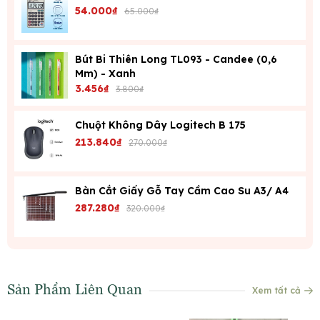
54.000₫
65.000₫
Bút Bi Thiên Long TL093 - Candee (0,6
Mm) - Xanh
3.456₫
3.800₫
Chuột Không Dây Logitech B 175
213.840₫
270.000₫
Bàn Cắt Giấy Gỗ Tay Cầm Cao Su A3/ A4
287.280₫
320.000₫
Sản Phẩm Liên Quan
Xem tất cả