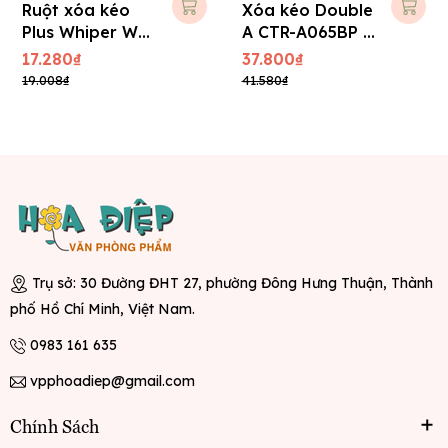
Ruột xóa kéo
Xóa kéo Double
Plus Whiper WH
A CTR-A065BP -
- 105TR
Kèm ruột
17.280₫
37.800₫
19.008₫
41.580₫
Trụ sở: 30 Đường ĐHT 27, phường Đông Hưng Thuận, Thành
phố Hồ Chí Minh, Việt Nam.
0983 161 635
vpphoadiep@gmail.com
Chính Sách