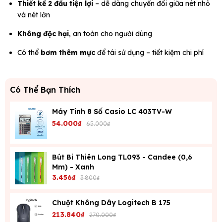
Thiết kế 2 đầu tiện lợi
– dễ dàng chuyển đổi giữa nét nhỏ
và nét lớn
Không độc hại
, an toàn cho người dùng
Có thể
bơm thêm mực
để tái sử dụng – tiết kiệm chi phí
Có Thể Bạn Thích
Máy Tính 8 Số Casio LC 403TV-W
54.000₫
65.000₫
Bút Bi Thiên Long TL093 - Candee (0,6
Mm) - Xanh
3.456₫
3.800₫
Chuột Không Dây Logitech B 175
213.840₫
270.000₫