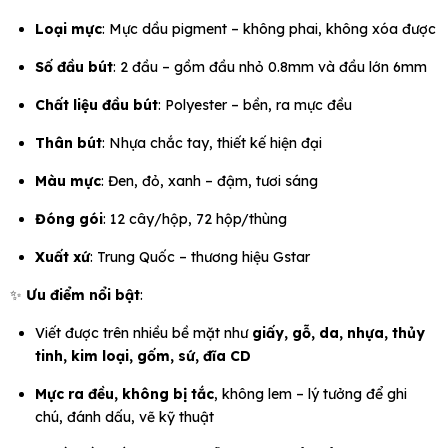
Loại mực
: Mực dầu pigment – không phai, không xóa được
Số đầu bút
: 2 đầu – gồm đầu nhỏ 0.8mm và đầu lớn 6mm
Chất liệu đầu bút
: Polyester – bền, ra mực đều
Thân bút
: Nhựa chắc tay, thiết kế hiện đại
Màu mực
: Đen, đỏ, xanh – đậm, tươi sáng
Đóng gói
: 12 cây/hộp, 72 hộp/thùng
Xuất xứ
: Trung Quốc – thương hiệu Gstar
✨
Ưu điểm nổi bật
:
Viết được trên nhiều bề mặt như
giấy, gỗ, da, nhựa, thủy
tinh, kim loại, gốm, sứ, đĩa CD
Mực ra đều, không bị tắc
, không lem – lý tưởng để ghi
chú, đánh dấu, vẽ kỹ thuật