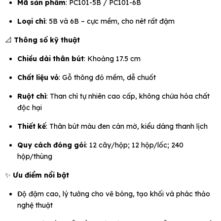
Mã sản phẩm
: PC101-5B / PC101-6B
Loại chì
: 5B và 6B – cực mềm, cho nét rất đậm
📐
Thông số kỹ thuật
Chiều dài thân bút
: Khoảng 17.5 cm
Chất liệu vỏ
: Gỗ thông đỏ mềm, dễ chuốt
Ruột chì
: Than chì tự nhiên cao cấp, không chứa hóa chất
độc hại
Thiết kế
: Thân bút màu đen cán mờ, kiểu dáng thanh lịch
Quy cách đóng gói
: 12 cây/hộp; 12 hộp/lốc; 240
hộp/thùng
✨
Ưu điểm nổi bật
Độ đậm cao, lý tưởng cho vẽ bóng, tạo khối và phác thảo
nghệ thuật