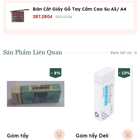
Bàn Cắt Giấy Gỗ Tay Cầm Cao Su A3/ A4
287.280₫
320.000₫
Sản Phẩm Liên Quan
Xem tất cả
- 8%
- 13%
Gôm tẩy
Gôm tẩy Deli