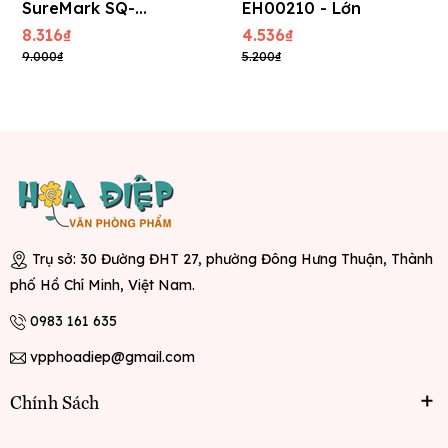
SureMark SQ-
EH00210 - Lớn
2220 - Lớn
8.316₫
4.536₫
9.000₫
5.200₫
Trụ sở: 30 Đường ĐHT 27, phường Đông Hưng Thuận, Thành
phố Hồ Chí Minh, Việt Nam.
0983 161 635
vpphoadiep@gmail.com
Chính Sách