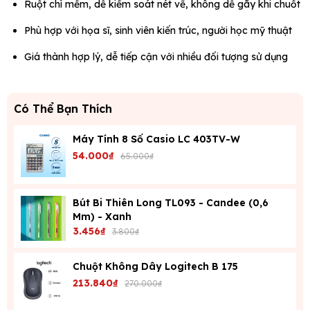
Ruột chì mềm, dễ kiểm soát nét vẽ, không dễ gãy khi chuốt
Phù hợp với họa sĩ, sinh viên kiến trúc, người học mỹ thuật
Giá thành hợp lý, dễ tiếp cận với nhiều đối tượng sử dụng
Có Thể Bạn Thích
Máy Tính 8 Số Casio LC 403TV-W
54.000₫
65.000₫
Bút Bi Thiên Long TL093 - Candee (0,6
Mm) - Xanh
3.456₫
3.800₫
Chuột Không Dây Logitech B 175
213.840₫
270.000₫