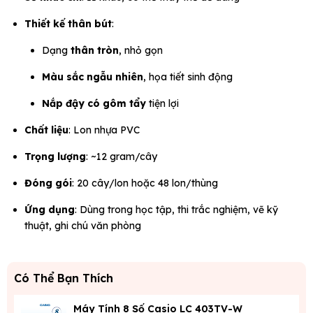
Thiết kế thân bút
:
Dạng
thân tròn
, nhỏ gọn
Màu sắc ngẫu nhiên
, họa tiết sinh động
Nắp đậy có gôm tẩy
tiện lợi
Chất liệu
: Lon nhựa PVC
Trọng lượng
: ~12 gram/cây
Đóng gói
: 20 cây/lon hoặc 48 lon/thùng
Ứng dụng
: Dùng trong học tập, thi trắc nghiệm, vẽ kỹ
thuật, ghi chú văn phòng
Có Thể Bạn Thích
Máy Tính 8 Số Casio LC 403TV-W