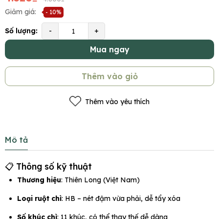
Giảm giá:
- 10%
Số lượng:
-
+
Mua ngay
Thêm vào giỏ
Thêm vào yêu thích
Mô tả
📋 Thông số kỹ thuật
Thương hiệu
: Thiên Long (Việt Nam)
Loại ruột chì
: HB – nét đậm vừa phải, dễ tẩy xóa
Số khúc chì
: 11 khúc, có thể thay thế dễ dàng