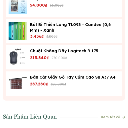
54.000₫
65.000₫
Bút Bi Thiên Long TL093 - Candee (0,6
Mm) - Xanh
3.456₫
3.800₫
Chuột Không Dây Logitech B 175
213.840₫
270.000₫
Bàn Cắt Giấy Gỗ Tay Cầm Cao Su A3/ A4
287.280₫
320.000₫
Sản Phẩm Liên Quan
Xem tất cả