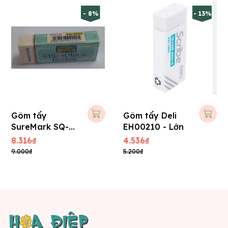
- 8%
- 13%
Gôm tẩy
Gôm tẩy Deli
SureMark SQ-
EH00210 - Lớn
2220 - Lớn
8.316₫
4.536₫
9.000₫
5.200₫