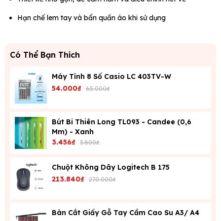
Hạn chế lem tay và bẩn quần áo khi sử dụng
Có Thể Bạn Thích
Máy Tính 8 Số Casio LC 403TV-W
54.000₫
65.000₫
Bút Bi Thiên Long TL093 - Candee (0,6
Mm) - Xanh
3.456₫
3.800₫
Chuột Không Dây Logitech B 175
213.840₫
270.000₫
Bàn Cắt Giấy Gỗ Tay Cầm Cao Su A3/ A4