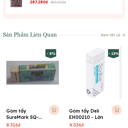
287.280₫
320.000₫
Sản Phẩm Liên Quan
Xem tất cả
- 8%
- 13%
Gôm tẩy
Gôm tẩy Deli
SureMark SQ-
EH00210 - Lớn
2220 - Lớn
8.316₫
4.536₫