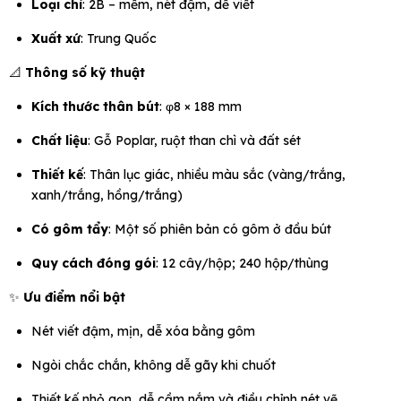
Loại chì
: 2B – mềm, nét đậm, dễ viết
Xuất xứ
: Trung Quốc
📐
Thông số kỹ thuật
Kích thước thân bút
: φ8 × 188 mm
Chất liệu
: Gỗ Poplar, ruột than chì và đất sét
Thiết kế
: Thân lục giác, nhiều màu sắc (vàng/trắng,
xanh/trắng, hồng/trắng)
Có gôm tẩy
: Một số phiên bản có gôm ở đầu bút
Quy cách đóng gói
: 12 cây/hộp; 240 hộp/thùng
✨
Ưu điểm nổi bật
Nét viết đậm, mịn, dễ xóa bằng gôm
Ngòi chắc chắn, không dễ gãy khi chuốt
Thiết kế nhỏ gọn, dễ cầm nắm và điều chỉnh nét vẽ