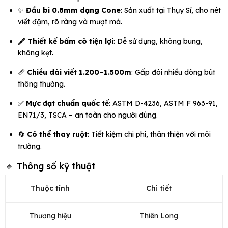
✨
Đầu bi 0.8mm dạng Cone
: Sản xuất tại Thụy Sĩ, cho nét
viết đậm, rõ ràng và mượt mà.
🖋️
Thiết kế bấm cò tiện lợi
: Dễ sử dụng, không bung,
không kẹt.
📏
Chiều dài viết 1.200–1.500m
: Gấp đôi nhiều dòng bút
thông thường.
✅
Mực đạt chuẩn quốc tế
: ASTM D-4236, ASTM F 963-91,
EN71/3, TSCA – an toàn cho người dùng.
🔄
Có thể thay ruột
: Tiết kiệm chi phí, thân thiện với môi
trường.
🔹 Thông số kỹ thuật
Thuộc tính
Chi tiết
Thương hiệu
Thiên Long