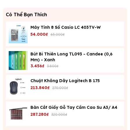
Có Thể Bạn Thích
Máy Tính 8 Số Casio LC 403TV-W
54.000₫
65.000₫
Bút Bi Thiên Long TL093 - Candee (0,6
Mm) - Xanh
3.456₫
3.800₫
Chuột Không Dây Logitech B 175
213.840₫
270.000₫
Bàn Cắt Giấy Gỗ Tay Cầm Cao Su A3/ A4
287.280₫
320.000₫