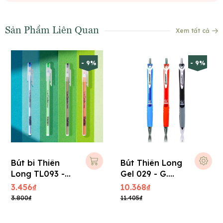
Sản Phẩm Liên Quan
Xem tất cả
- 9%
- 9%
Bút bi Thiên
Bút Thiên Long
Long TL093 -
Gel 029 - G.
Candee (0,6
Master 0.5mm
3.456₫
10.368₫
mm) - Xanh
3.800₫
11.405₫