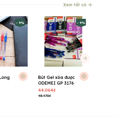
Xem tất cả
- 9%
- 9%
 Long
Bút Gel xóa được
Bút Gel
ODEMEI GP 3176
Mazzic 
0.5mm
GELE01
44.064₫
10.800₫
48.470₫
11.500₫