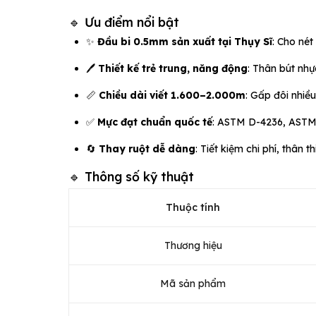
🔹 Ưu điểm nổi bật
✨
Đầu bi 0.5mm sản xuất tại Thụy Sĩ
: Cho nét
🖊️
Thiết kế trẻ trung, năng động
: Thân bút nhự
📏
Chiều dài viết 1.600–2.000m
: Gấp đôi nhiề
✅
Mực đạt chuẩn quốc tế
: ASTM D-4236, ASTM 
🔄
Thay ruột dễ dàng
: Tiết kiệm chi phí, thân t
🔹 Thông số kỹ thuật
Thuộc tính
Thương hiệu
Mã sản phẩm