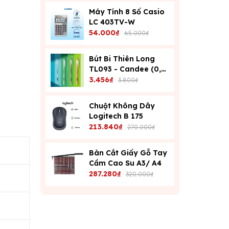
Máy Tính 8 Số Casio
LC 403TV-W
54.000₫
65.000₫
Bút Bi Thiên Long
TL093 - Candee (0,6
Mm) - Xanh
3.456₫
3.800₫
Chuột Không Dây
Logitech B 175
213.840₫
270.000₫
Bàn Cắt Giấy Gỗ Tay
Cầm Cao Su A3/ A4
287.280₫
320.000₫