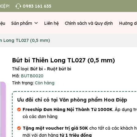
IỆP!
0983 161 635
iệu
Sản phẩm
Liên hệ
Chính sách và Quy định
Hướng d
ên Long TL027 (0,5 mm)
Bút bi Thiên Long TL027 (0,5 mm)
Thể loại:
Bút bi - Ruột bút bi
Mã:
BUTB0020
Tình trạng:
Còn hàng
Ưu đãi chỉ có tại Văn phòng phẩm Hoa Điệp
Freeship Đơn Hàng Nội Thành Từ 1000K
. Áp dụng tr
cả các đơn hàng
Tặng một voucher trị giá 50K
cho tất cả các khách 
mới với đơn hàng
từ 1 triệu đồng