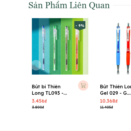
Sản Phẩm Liên Quan
- 9%
Bút bi Thiên
Bút Thiên L
Long TL093 -
Gel 029 - G.
Candee (0,6 mm)
Master 0.5m
3.456₫
10.368₫
- Xanh
3.800₫
11.405₫