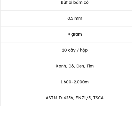
Bút bi bấm cò
0.5 mm
9 gram
20 cây / hộp
Xanh, Đỏ, Đen, Tím
1.600–2.000m
ASTM D-4236, EN71/3, TSCA