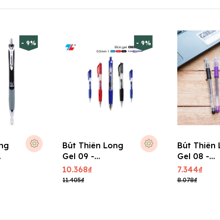
- 9%
- 9%
ong
Bút Thiên Long
Bút Thiên
Gel 09 -
Gel 08 -
m
Mastership
Sunbeam 
10.368₫
7.344₫
0.5mm
11.405₫
8.078₫