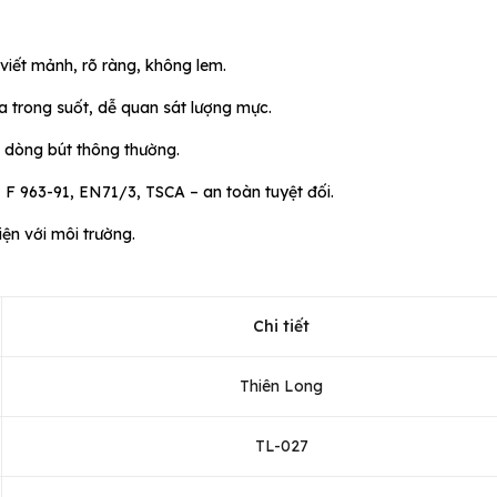
 viết mảnh, rõ ràng, không lem.
a trong suốt, dễ quan sát lượng mực.
u dòng bút thông thường.
F 963-91, EN71/3, TSCA – an toàn tuyệt đối.
hiện với môi trường.
Chi tiết
Thiên Long
TL-027