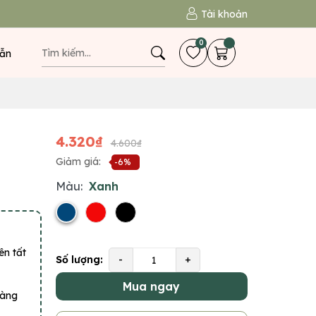
Tài khoản
0
ẫn
4.320₫
4.600₫
Giảm giá:
-6%
Màu:
Xanh
ên tất
Số lượng:
-
+
Mua ngay
hàng