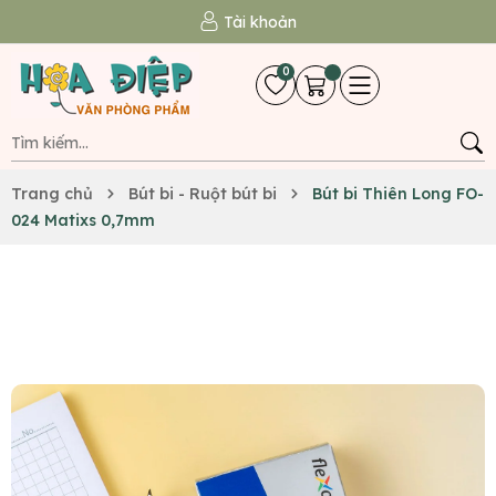
Tài khoản
0
Trang chủ
Bút bi - Ruột bút bi
Bút bi Thiên Long FO-
024 Matixs 0,7mm