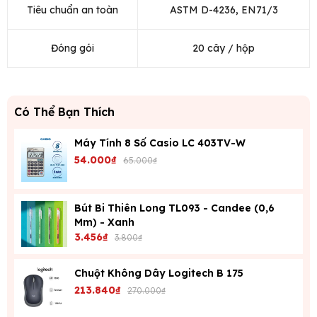
Tiêu chuẩn an toàn
ASTM D-4236, EN71/3
Đóng gói
20 cây / hộp
Có Thể Bạn Thích
Máy Tính 8 Số Casio LC 403TV-W
54.000₫
65.000₫
Bút Bi Thiên Long TL093 - Candee (0,6
Mm) - Xanh
3.456₫
3.800₫
Chuột Không Dây Logitech B 175
213.840₫
270.000₫