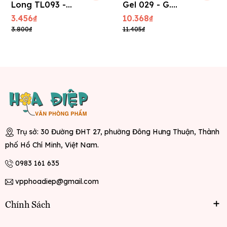
Long TL093 -
Gel 029 - G.
Candee (0,6
Master 0.5mm
3.456₫
10.368₫
mm) - Xanh
3.800₫
11.405₫
Trụ sở: 30 Đường ĐHT 27, phường Đông Hưng Thuận, Thành
phố Hồ Chí Minh, Việt Nam.
0983 161 635
vpphoadiep@gmail.com
Chính Sách