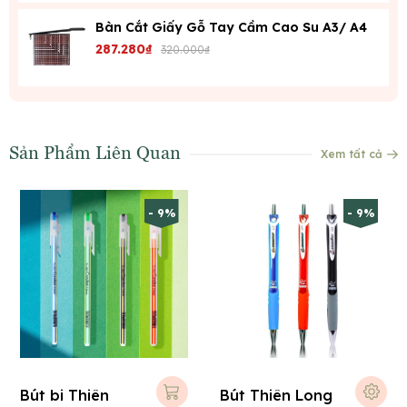
Bàn Cắt Giấy Gỗ Tay Cầm Cao Su A3/ A4
287.280₫
320.000₫
Sản Phẩm Liên Quan
Xem tất cả
- 9%
- 9%
Bút bi Thiên
Bút Thiên Long