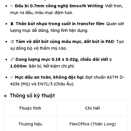
✨
Đầu bi 0.7mm công nghệ Smooth Writing
: Viết trơn,
mực ra đều, màu mực đậm tươi.
🧵
Thân bút nhựa trong suốt in transfer film
: Quan sát
lượng mực dễ dàng, tăng tính tiện dụng.
🎨
Tảm và dắt bút cùng màu mực, dắt bút in PAD
: Tạo
sự đồng bộ và thẩm mỹ cao.
📏
Dung lượng mực 0.18 ± 0.02g, chiều dài viết ≥
1.000m
: Bền bỉ, tiết kiệm chi phí.
✅
Mực dầu an toàn, không độc hại
: Đạt chuẩn ASTM D-
4236 (Mỹ) và EN71/3 (Châu Âu).
🔹 Thông số kỹ thuật
Thuộc tính
Chi tiết
Thương hiệu
FlexOffice (Thiên Long)