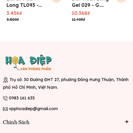
Long TL093 -
Gel 029 - G.
Candee (0,6
Master 0.5mm
3.456₫
10.368₫
mm) - Xanh
3.800₫
11.405₫
Trụ sở: 30 Đường ĐHT 27, phường Đông Hưng Thuận, Thành
phố Hồ Chí Minh, Việt Nam.
0983 161 635
vpphoadiep@gmail.com
Chính Sách