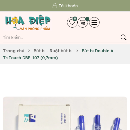
Tài khoản
0
Trang chủ
Bút bi - Ruột bút bi
Bút bi Double A
TriTouch DBP-107 (0,7mm)