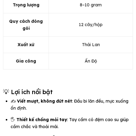
Trọng lượng
8–10 gram
Quy cách đóng
12 cây/hộp
gói
Xuất xứ
Thái Lan
Gia công
Ấn Độ
💡 Lợi ích nổi bật
✍️
Viết mượt, không đứt nét
: Đầu bi lăn đều, mực xuống
ổn định.
🖐️
Thiết kế chống mỏi tay
: Tay cầm có đệm cao su giúp
cầm chắc và thoải mái.