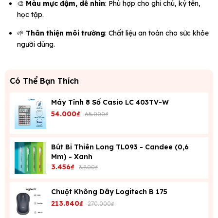
🎨
Màu mực đậm, dễ nhìn
: Phù hợp cho ghi chú, ký tên,
học tập.
🌱
Thân thiện môi trường
: Chất liệu an toàn cho sức khỏe
người dùng.
Có Thể Bạn Thích
Máy Tính 8 Số Casio LC 403TV-W
54.000₫
65.000₫
Bút Bi Thiên Long TL093 - Candee (0,6
Mm) - Xanh
3.456₫
3.800₫
Chuột Không Dây Logitech B 175
213.840₫
270.000₫