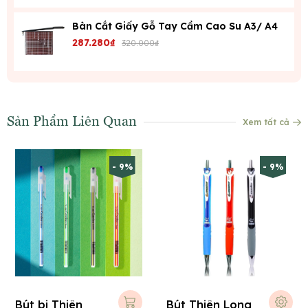
Bàn Cắt Giấy Gỗ Tay Cầm Cao Su A3/ A4
287.280₫
320.000₫
Sản Phẩm Liên Quan
Xem tất cả
- 9%
- 9%
Bút bi Thiên
Bút Thiên Long