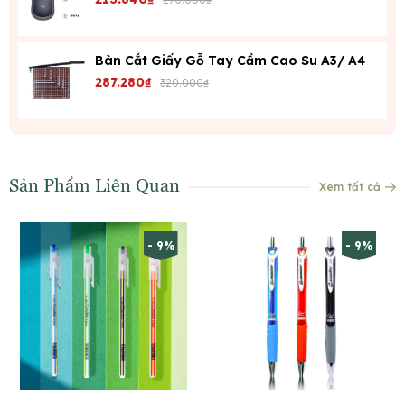
Bàn Cắt Giấy Gỗ Tay Cầm Cao Su A3/ A4
287.280₫
320.000₫
Sản Phẩm Liên Quan
Xem tất cả
- 9%
- 9%