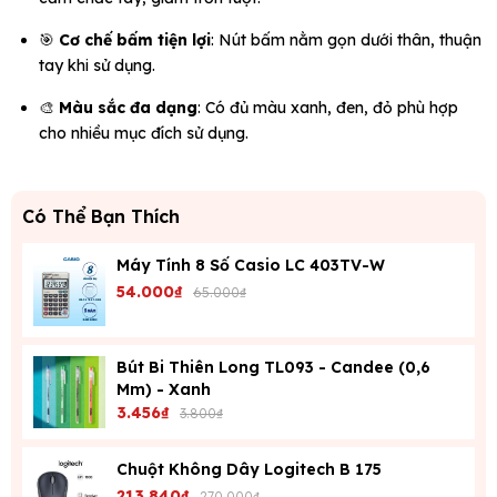
🎯
Cơ chế bấm tiện lợi
: Nút bấm nằm gọn dưới thân, thuận
tay khi sử dụng.
🎨
Màu sắc đa dạng
: Có đủ màu xanh, đen, đỏ phù hợp
cho nhiều mục đích sử dụng.
Có Thể Bạn Thích
Máy Tính 8 Số Casio LC 403TV-W
54.000₫
65.000₫
Bút Bi Thiên Long TL093 - Candee (0,6
Mm) - Xanh
3.456₫
3.800₫
Chuột Không Dây Logitech B 175
213.840₫
270.000₫