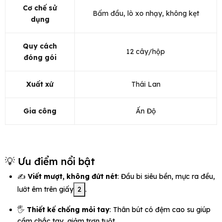
Cơ chế sử
Bấm đầu, lò xo nhạy, không kẹt
dụng
Quy cách
12 cây/hộp
đóng gói
Xuất xứ
Thái Lan
Gia công
Ấn Độ
💡 Ưu điểm nổi bật
✍️
Viết mượt, không đứt nét
: Đầu bi siêu bền, mực ra đều,
lướt êm trên giấy
2
.
🖐️
Thiết kế chống mỏi tay
: Thân bút có đệm cao su giúp
cầm chắc tay, giảm trơn tuột.