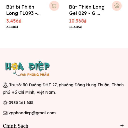
Bút bi Thiên
Bút Thiên Long
Long TL093 -
Gel 029 - G.
Candee (0,6
Master 0.5mm
3.456₫
10.368₫
mm) - Xanh
3.800₫
11.405₫
Trụ sở: 30 Đường ĐHT 27, phường Đông Hưng Thuận, Thành
phố Hồ Chí Minh, Việt Nam.
0983 161 635
vpphoadiep@gmail.com
Chính Sách