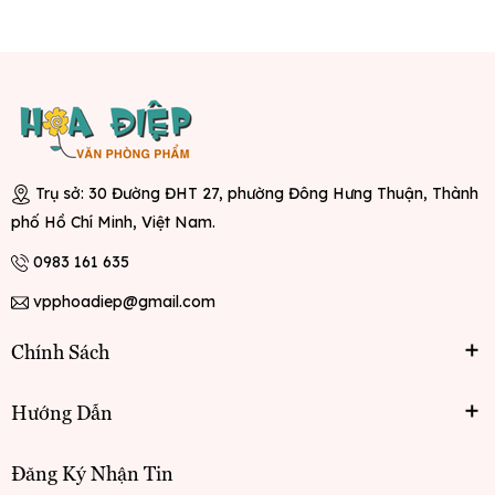
Độ dày
0.18 mm
Trọng
~15–37 gram
lượng
Thiết kế
Gáy đục 11 lỗ, mặt trước trong suốt
Trụ sở: 30 Đường ĐHT 27, phường Đông Hưng Thuận, Thành
Dung lượng
phố Hồ Chí Minh, Việt Nam.
~50 tờ A4
lưu trữ
0983 161 635
Thanh
Fastener + thanh ép Compressor bằng
vpphoadiep@gmail.com
khóa
thép mạ kẽm
Chính Sách
Xanh, đỏ, cam, vàng, xanh lá (combo 5
Màu sắc
Hướng Dẫn
màu)
Đăng Ký Nhận Tin
Xuất xứ
Việt Nam