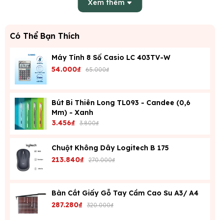
Xem thêm
Dung lượng
~100 tờ A4
Có Thể Bạn Thích
lưu trữ
Máy Tính 8 Số Casio LC 403TV-W
Fastener + thanh ép bằng nhựa PP
Thanh khóa
54.000₫
65.000₫
hoặc kim loại
Màu sắc
Xanh, đỏ, cam (giao ngẫu nhiên)
Bút Bi Thiên Long TL093 - Candee (0,6
Mm) - Xanh
3.456₫
3.800₫
Xuất xứ
Việt Nam
Chuột Không Dây Logitech B 175
Giá tham
213.840₫
~7.100–8.900 VNĐ
270.000₫
khảo
Bàn Cắt Giấy Gỗ Tay Cầm Cao Su A3/ A4
🔹
Ưu điểm
: Không cần bấm lỗ, dễ sử dụng, phù hợp cho học
287.280₫
320.000₫
sinh, sinh viên, nhân viên văn phòng.