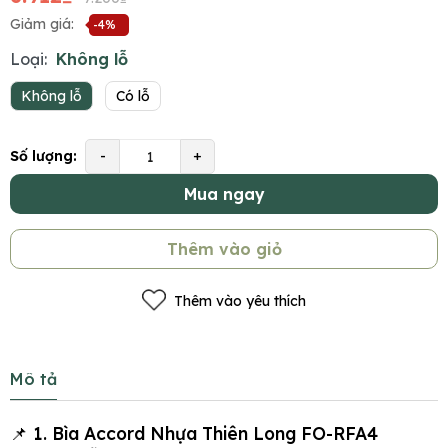
Giảm giá:
-4%
Loại:
Không lỗ
Không lỗ
Có lỗ
Số lượng:
-
+
Mua ngay
Thêm vào giỏ
Thêm vào yêu thích
Mô tả
📌 1. Bìa Accord Nhựa Thiên Long FO-RFA4