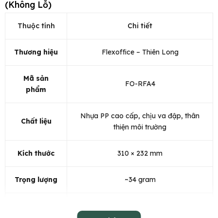
(Không Lỗ)
Thuộc tính
Chi tiết
Thương hiệu
Flexoffice – Thiên Long
Mã sản
FO-RFA4
phẩm
Nhựa PP cao cấp, chịu va đập, thân
Chất liệu
thiện môi trường
Kích thước
310 × 232 mm
Trọng lượng
~34 gram
Không đục lỗ, mặt trước trong suốt, ít
Thiết kế
phản quang