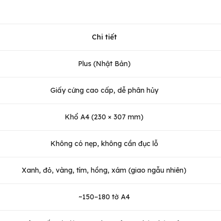
Chi tiết
Plus (Nhật Bản)
Giấy cứng cao cấp, dễ phân hủy
Khổ A4 (230 × 307 mm)
Không có nẹp, không cần đục lỗ
Xanh, đỏ, vàng, tím, hồng, xám (giao ngẫu nhiên)
~150–180 tờ A4