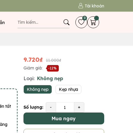
Tài khoản
0
ẫn
9.720₫
11.000₫
Giảm giá:
-12%
Loại:
Không nẹp
Không nẹp
Kẹp nhựa
ên tất
Số lượng:
-
+
Mua ngay
hàng