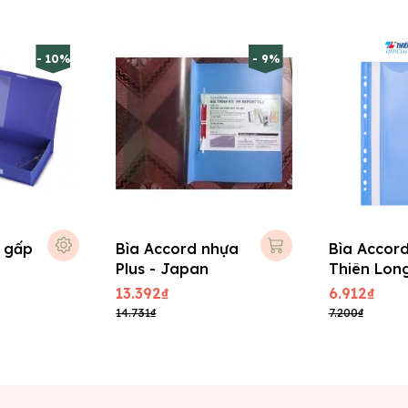
- 10%
- 9%
i gấp
Bìa Accord nhựa
Bìa Accor
Plus - Japan
Thiên Lon
13.392₫
6.912₫
14.731₫
7.200₫