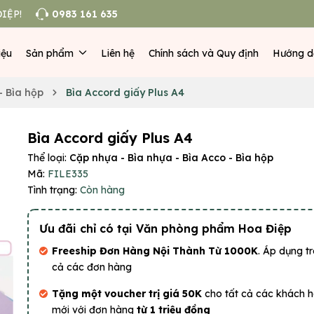
IỆP!
0983 161 635
iệu
Sản phẩm
Liên hệ
Chính sách và Quy định
Hướng d
- Bìa hộp
Bìa Accord giấy Plus A4
Bìa Accord giấy Plus A4
Thể loại:
Cặp nhựa - Bìa nhựa - Bìa Acco - Bìa hộp
Mã:
FILE335
Tình trạng:
Còn hàng
Ưu đãi chỉ có tại Văn phòng phẩm Hoa Điệp
Freeship Đơn Hàng Nội Thành Từ 1000K
. Áp dụng tr
cả các đơn hàng
Tặng một voucher trị giá 50K
cho tất cả các khách 
mới với đơn hàng
từ 1 triệu đồng