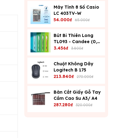
Máy Tính 8 Số Casio
LC 403TV-W
54.000₫
65.000₫
Bút Bi Thiên Long
TL093 - Candee (0,6
Mm) - Xanh
3.456₫
3.800₫
Chuột Không Dây
Logitech B 175
213.840₫
270.000₫
Bàn Cắt Giấy Gỗ Tay
Cầm Cao Su A3/ A4
287.280₫
320.000₫