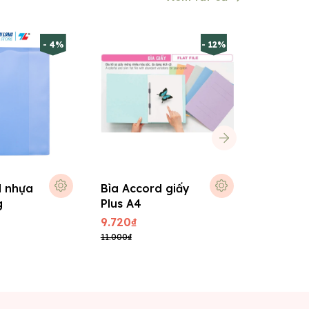
- 4%
- 12%
d nhựa
Bìa Accord giấy
Bìa Acco
g
Plus A4
của Mỹ
9.720₫
5.400₫
11.000₫
5.800₫