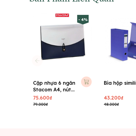
- 4%
Cặp nhựa 6 ngăn
Bìa hộp simil
Stacom A4, nút
thun D202
75.600₫
43.200₫
79.000₫
48.000₫