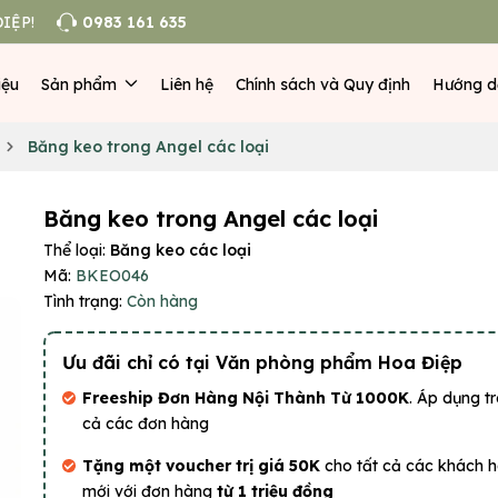
IỆP!
0983 161 635
iệu
Sản phẩm
Liên hệ
Chính sách và Quy định
Hướng d
Băng keo trong Angel các loại
Băng keo trong Angel các loại
Thể loại:
Băng keo các loại
Mã:
BKEO046
Tình trạng:
Còn hàng
Ưu đãi chỉ có tại Văn phòng phẩm Hoa Điệp
Freeship Đơn Hàng Nội Thành Từ 1000K
. Áp dụng tr
cả các đơn hàng
Tặng một voucher trị giá 50K
cho tất cả các khách 
mới với đơn hàng
từ 1 triệu đồng