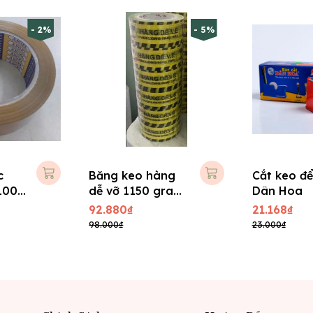
- 2%
- 5%
c
Băng keo hàng
Cắt keo đ
100Y
dễ vỡ 1150 gram
Dân Hoa
( Vàng - Đen )
92.880₫
21.168₫
98.000₫
23.000₫