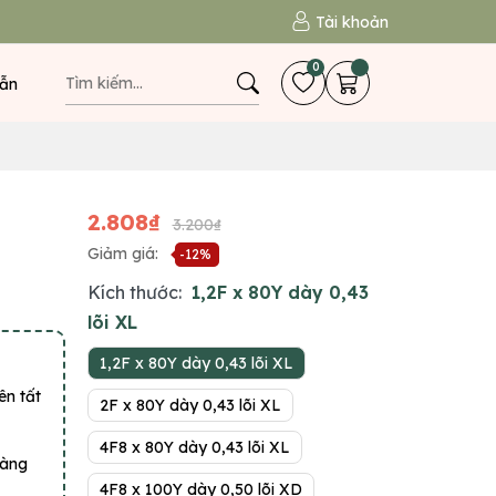
Tài khoản
0
ẫn
2.808₫
3.200₫
Giảm giá:
-12%
Kích thước:
1,2F x 80Y dày 0,43
lõi XL
1,2F x 80Y dày 0,43 lõi XL
ên tất
2F x 80Y dày 0,43 lõi XL
4F8 x 80Y dày 0,43 lõi XL
hàng
4F8 x 100Y dày 0,50 lõi XD