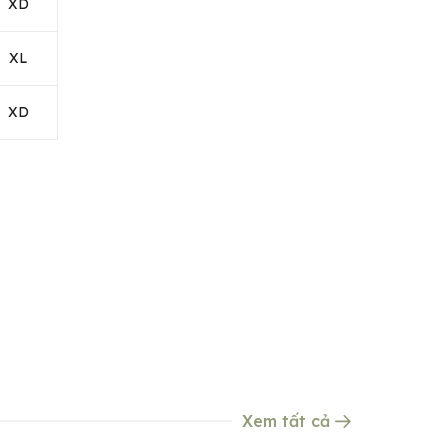
XD
XL
XD
Xem tất cả