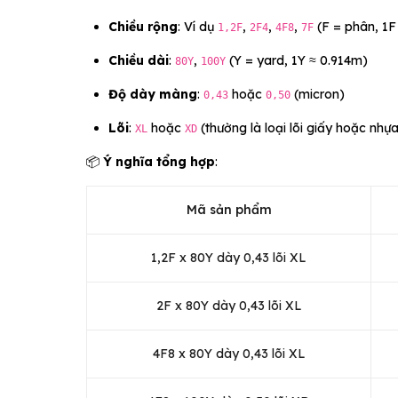
Chiều rộng
: Ví dụ
,
,
,
(F = phân, 1F
1,2F
2F4
4F8
7F
Chiều dài
:
,
(Y = yard, 1Y ≈ 0.914m)
80Y
100Y
Độ dày màng
:
hoặc
(micron)
0,43
0,50
Lõi
:
hoặc
(thường là loại lõi giấy hoặc nhự
XL
XD
📦
Ý nghĩa tổng hợp
:
Mã sản phẩm
1,2F x 80Y dày 0,43 lõi XL
2F x 80Y dày 0,43 lõi XL
4F8 x 80Y dày 0,43 lõi XL