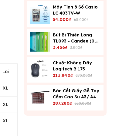
Máy Tính 8 Số Casio
LC 403TV-W
54.000₫
65.000₫
Bút Bi Thiên Long
TL093 - Candee (0,6
Mm) - Xanh
3.456₫
3.800₫
Chuột Không Dây
Logitech B 175
Lõi
213.840₫
270.000₫
XL
Bàn Cắt Giấy Gỗ Tay
Cầm Cao Su A3/ A4
287.280₫
320.000₫
XL
XL