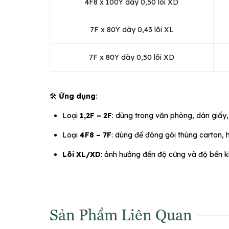
4F8 x 100Y dày 0,50 lõi XD
7F x 80Y dày 0,43 lõi XL
7F x 80Y dày 0,50 lõi XD
🛠️
Ứng dụng
:
Loại
1,2F – 2F
: dùng trong văn phòng, dán giấy,
Loại
4F8 – 7F
: dùng để đóng gói thùng carton, 
Lõi XL/XD
: ảnh hưởng đến độ cứng và độ bền k
Sản Phẩm Liên Quan