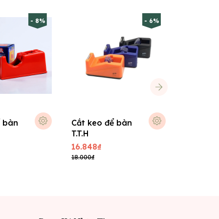
- 8%
- 6%
ể bàn
Cắt keo để bàn
Cắt keo
T.T.H
tay Dân
16.848₫
23.328₫
18.000₫
25.000₫