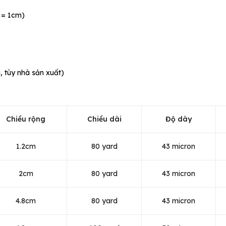
 = 1cm)
a, tùy nhà sản xuất)
Chiều rộng
Chiều dài
Độ dày
1.2cm
80 yard
43 micron
2cm
80 yard
43 micron
4.8cm
80 yard
43 micron