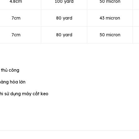
4.8cm
100 yard
50 micron
7cm
80 yard
43 micron
7cm
80 yard
50 micron
 thủ công
hàng hóa lớn
hi sử dụng máy cắt keo