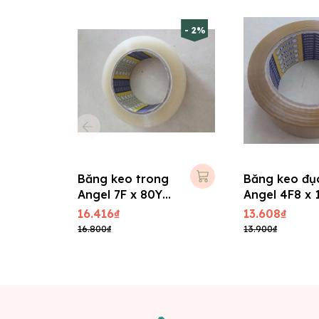
- 2%
Băng keo trong
Băng keo đụ
Angel 7F x 80Y
Angel 4F8 x 
dày 50 mic
dày 50 mic
16.416₫
13.608₫
16.800₫
13.900₫