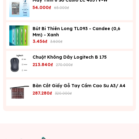
Máy Tính 8 Số Casio LC 403TV-W
54.000₫
65.000₫
Bút Bi Thiên Long TL093 - Candee (0,6
Mm) - Xanh
3.456₫
3.800₫
Chuột Không Dây Logitech B 175
213.840₫
270.000₫
Bàn Cắt Giấy Gỗ Tay Cầm Cao Su A3/ A4
287.280₫
320.000₫