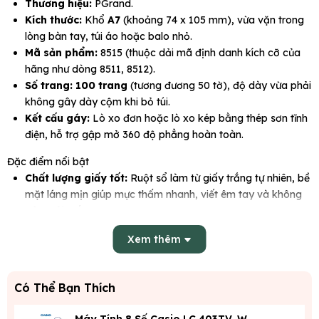
Thương hiệu:
PGrand.
Kích thước:
Khổ
A7
(khoảng 74 x 105 mm), vừa vặn trong
lòng bàn tay, túi áo hoặc balo nhỏ.
Mã sản phẩm:
8515 (thuộc dải mã định danh kích cỡ của
hãng như dòng 8511, 8512).
Số trang:
100 trang
(tương đương 50 tờ), độ dày vừa phải
không gây dày cộm khi bỏ túi.
Kết cấu gáy:
Lò xo đơn hoặc lò xo kép bằng thép sơn tĩnh
điện, hỗ trợ gập mở 360 độ phẳng hoàn toàn.
Đặc điểm nổi bật
Chất lượng giấy tốt:
Ruột sổ làm từ giấy trắng tự nhiên, bề
mặt láng mịn giúp mực thấm nhanh, viết êm tay và không
gây mỏi mắt.
Bìa bảo vệ cứng cáp:
Thiết kế bìa cứng hoặc bìa nhựa mờ
Xem thêm
mỏng nhẹ giúp giữ form sổ thẳng đẹp, ngăn ngừa tối đa
tình trạng quăn góc hay nhăn nhúm.
Tính cơ động cao:
Chuyên dùng để ghi danh sách việc cần
Có Thể Bạn Thích
làm (to-do list), ghi chú nhanh số điện thoại, lịch hẹn hoặc
học từ vựng mọi lúc mọi nơi