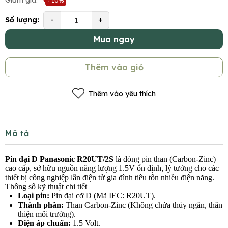
Giảm giá:
- 10%
Số lượng:
-
+
Mua ngay
Thêm vào giỏ
Thêm vào yêu thích
Mô tả
Pin đại D Panasonic R20UT/2S
là dòng pin than (Carbon-Zinc)
cao cấp, sở hữu nguồn năng lượng 1.5V ổn định, lý tưởng cho các
thiết bị công nghiệp lẫn điện tử gia đình tiêu tốn nhiều điện năng.
Thông số kỹ thuật chi tiết
Loại pin:
Pin đại cỡ D (Mã IEC: R20UT).
Thành phần:
Than Carbon-Zinc (Không chứa thủy ngân, thân
thiện môi trường).
Điện áp chuẩn:
1.5 Volt.