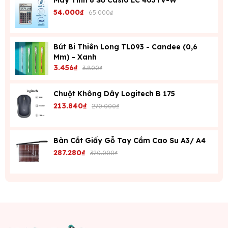
Máy Tính 8 Số Casio LC 403TV-W
54.000₫
65.000₫
Bút Bi Thiên Long TL093 - Candee (0,6
Mm) - Xanh
3.456₫
3.800₫
Chuột Không Dây Logitech B 175
213.840₫
270.000₫
Bàn Cắt Giấy Gỗ Tay Cầm Cao Su A3/ A4
287.280₫
320.000₫