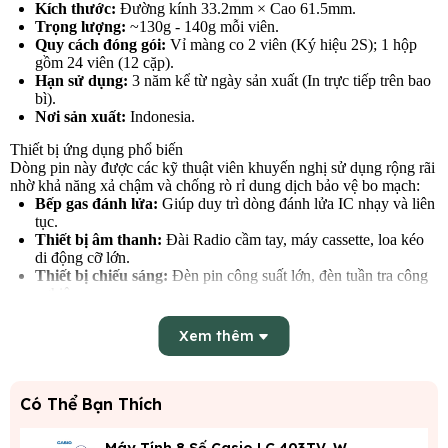
Kích thước:
Đường kính 33.2mm × Cao 61.5mm.
Trọng lượng:
~130g - 140g mỗi viên.
Quy cách đóng gói:
Vỉ màng co 2 viên (Ký hiệu 2S); 1 hộp
gồm 24 viên (12 cặp).
Hạn sử dụng:
3 năm kể từ ngày sản xuất (In trực tiếp trên bao
bì).
Nơi sản xuất:
Indonesia.
Thiết bị ứng dụng phổ biến
Dòng pin này được các kỹ thuật viên khuyến nghị sử dụng rộng rãi
nhờ khả năng xả chậm và chống rò rỉ dung dịch bảo vệ bo mạch:
Bếp gas đánh lửa:
Giúp duy trì dòng đánh lửa IC nhạy và liên
tục.
Thiết bị âm thanh:
Đài Radio cầm tay, máy cassette, loa kéo
di động cỡ lớn.
Thiết bị chiếu sáng:
Đèn pin công suất lớn, đèn tuần tra công
nghiệp.
Gia dụng khác:
Bình nóng lạnh dùng pin, đồ chơi điều khiển
từ xa size lớn.
Xem thêm
Có Thể Bạn Thích