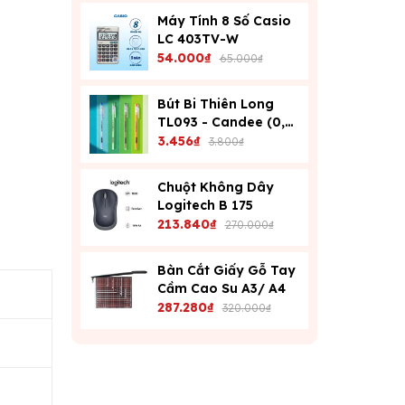
Máy Tính 8 Số Casio
LC 403TV-W
54.000₫
65.000₫
Bút Bi Thiên Long
TL093 - Candee (0,6
Mm) - Xanh
3.456₫
3.800₫
Chuột Không Dây
Logitech B 175
213.840₫
270.000₫
Bàn Cắt Giấy Gỗ Tay
Cầm Cao Su A3/ A4
287.280₫
320.000₫