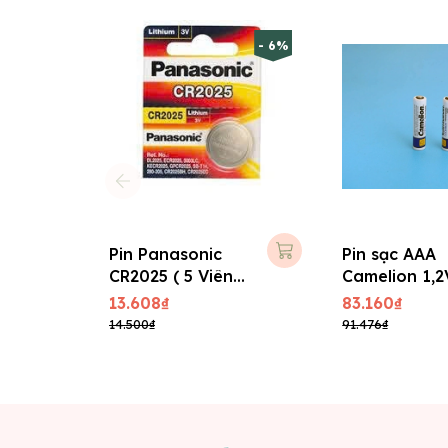
- 6%
Pin Panasonic
Pin sạc AAA
CR2025 ( 5 Viên/
Camelion 1,2
Vĩ )
1100 mAh
13.608₫
83.160₫
14.500₫
91.476₫