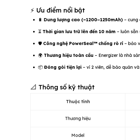
⚡ Ưu điểm nổi bật
🔋
Dung lượng cao (~1200–1250mAh)
– cung 
⏳
Thời gian lưu trữ lên đến 10 năm
– luôn sẵn 
🛡️
Công nghệ PowerSeal™ chống rò rỉ
– bảo vệ
🌍
Thương hiệu toàn cầu
– Energizer là nhà sả
📦
Đóng gói tiện lợi
– vỉ 2 viên, dễ bảo quản và
📐 Thông số kỹ thuật
Thuộc tính
Thương hiệu
Model