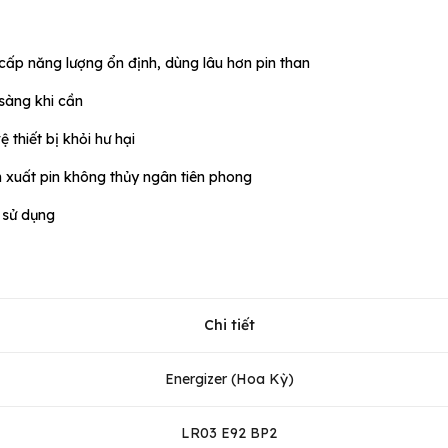
cấp năng lượng ổn định, dùng lâu hơn pin than
sàng khi cần
 thiết bị khỏi hư hại
n xuất pin không thủy ngân tiên phong
 sử dụng
Chi tiết
Energizer (Hoa Kỳ)
LR03 E92 BP2