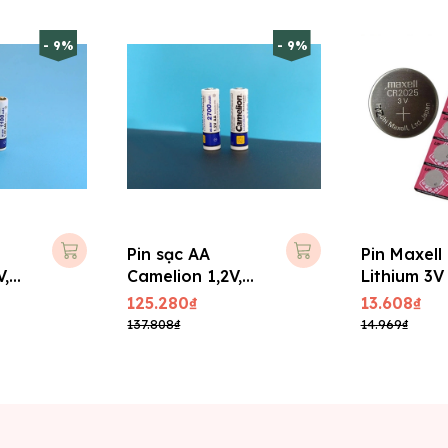
- 9%
- 9%
Pin sạc AA
Pin Maxell
V,
Camelion 1,2V,
Lithium 3V 
2700 mAh
Viên/ Vĩ)
125.280₫
13.608₫
137.808₫
14.969₫