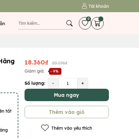
Tài khoản
0
ẫn
 Hãng
18.360₫
20.196₫
Giảm giá:
- 9%
Số lượng:
-
+
Mua ngay
ên tất
Thêm vào giỏ
Thêm vào yêu thích
hàng