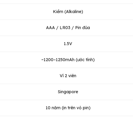
Kiềm (Alkaline)
AAA / LR03 / Pin đũa
1.5V
~1200–1250mAh (ước tính)
Vỉ 2 viên
Singapore
10 năm (in trên vỏ pin)