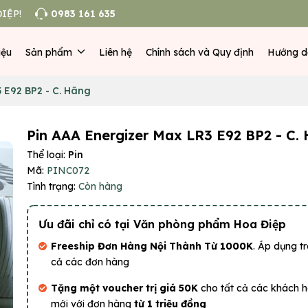
IỆP!
0983 161 635
iệu
Sản phẩm
Liên hệ
Chính sách và Quy định
Hướng d
 E92 BP2 - C. Hãng
Pin AAA Energizer Max LR3 E92 BP2 - C.
Thể loại:
Pin
Mã:
PINC072
Tình trạng:
Còn hàng
Ưu đãi chỉ có tại Văn phòng phẩm Hoa Điệp
Freeship Đơn Hàng Nội Thành Từ 1000K
. Áp dụng tr
cả các đơn hàng
Tặng một voucher trị giá 50K
cho tất cả các khách 
mới với đơn hàng
từ 1 triệu đồng