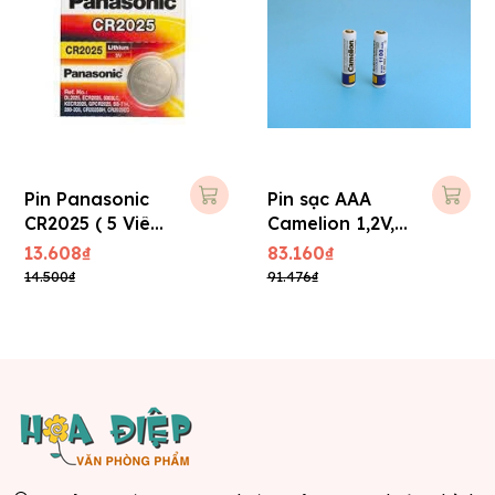
Pin Panasonic
Pin sạc AAA
CR2025 ( 5 Viên/
Camelion 1,2V,
Vĩ )
1100 mAh
13.608₫
83.160₫
14.500₫
91.476₫