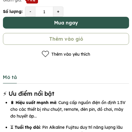
Giảm giá:
- 9%
Số lượng:
-
+
Mua ngay
Thêm vào giỏ
Thêm vào yêu thích
Mô tả
⚡ Ưu điểm nổi bật
🔋
Hiệu suất mạnh mẽ
: Cung cấp nguồn điện ổn định 1.5V
cho các thiết bị như chuột, remote, đèn pin, đồ chơi, máy
đo huyết áp…
⏳
Tuổi thọ dài
: Pin Alkaline Fujitsu duy trì năng lượng lâu