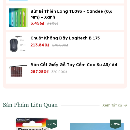
Bút Bi Thiên Long TL093 - Candee (0,6
Mm) - Xanh
3.456₫
3.800₫
Chuột Không Dây Logitech B 175
213.840₫
270.000₫
Bàn Cắt Giấy Gỗ Tay Cầm Cao Su A3/ A4
287.280₫
320.000₫
Sản Phẩm Liên Quan
Xem tất cả
- 6%
- 9%