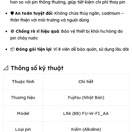
hơn so với pin thông thường, giúp tiết kiệm chi phí thay pin
🛡️
An toàn tuyệt đối
: Không chứa thủy ngân, cadmium –
thân thiện với môi trường và người dùng
🚫
Chống rò rỉ hiệu quả
: Bảo vệ thiết bị khỏi hư hỏng do
pin chảy nước
📦
Đóng gói tiện lợi
: Vỉ 8 viên dễ bảo quản, sử dụng lâu dài
📐 Thông số kỹ thuật
Thuộc tính
Chi tiết
Thương hiệu
Fujitsu (Nhật Bản)
Model
LR6 (8B) FU-W-FI_AA
Loại pin
Kiềm (Alkaline)