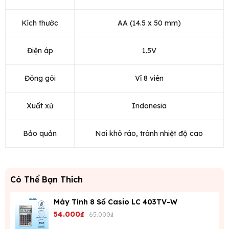
Kích thước
AA (14.5 x 50 mm)
Điện áp
1.5V
Đóng gói
Vỉ 8 viên
Xuất xứ
Indonesia
Bảo quản
Nơi khô ráo, tránh nhiệt độ cao
Có Thể Bạn Thích
Máy Tính 8 Số Casio LC 403TV-W
54.000₫
65.000₫