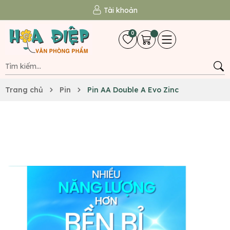
Tài khoản
0
Trang chủ
Pin
Pin AA Double A Evo Zinc