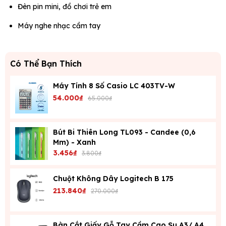
Đèn pin mini, đồ chơi trẻ em
Máy nghe nhạc cầm tay
Có Thể Bạn Thích
Máy Tính 8 Số Casio LC 403TV-W
54.000₫
65.000₫
Bút Bi Thiên Long TL093 - Candee (0,6
Mm) - Xanh
3.456₫
3.800₫
Chuột Không Dây Logitech B 175
213.840₫
270.000₫
Bàn Cắt Giấy Gỗ Tay Cầm Cao Su A3/ A4