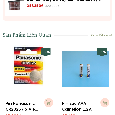
287.280₫
320.000₫
Sản Phẩm Liên Quan
Xem tất cả
- 6%
- 9%
Pin Panasonic
Pin sạc AAA
CR2025 ( 5 Viên/
Camelion 1,2V,
Vĩ )
1100 mAh