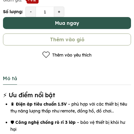
Giảm giá:
- 9%
Số lượng:
-
+
Mua ngay
Thêm vào giỏ
Thêm vào yêu thích
Mô tả
⚡ Ưu điểm nổi bật
🔋
Điện áp tiêu chuẩn 1.5V
– phù hợp với các thiết bị tiêu
thụ năng lượng thấp như remote, đồng hồ, đồ chơi…
🛡️
Công nghệ chống rò rỉ 3 lớp
– bảo vệ thiết bị khỏi hư
hại