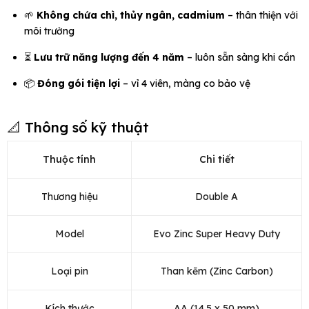
🌱
Không chứa chì, thủy ngân, cadmium
– thân thiện với
môi trường
⏳
Lưu trữ năng lượng đến 4 năm
– luôn sẵn sàng khi cần
📦
Đóng gói tiện lợi
– vỉ 4 viên, màng co bảo vệ
📐 Thông số kỹ thuật
Thuộc tính
Chi tiết
Thương hiệu
Double A
Model
Evo Zinc Super Heavy Duty
Loại pin
Than kẽm (Zinc Carbon)
Kích thước
AA (14.5 x 50 mm)