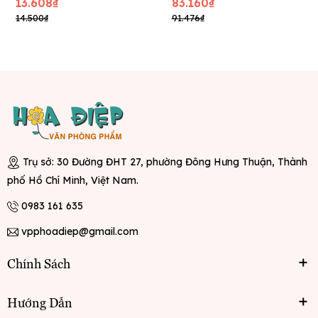
13.608₫
83.160₫
14.500₫
91.476₫
Trụ sở: 30 Đường ĐHT 27, phường Đông Hưng Thuận, Thành
phố Hồ Chí Minh, Việt Nam.
0983 161 635
vpphoadiep@gmail.com
Chính Sách
Hướng Dẫn