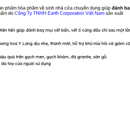
ản phẩm hóa phẩm vệ sinh nhà cửa chuyên dụng giúp
đánh ba
phẩm do
Công Ty TNHH Earth Corporation Việt Nam
sản xuất
 tiên tiến giúp đánh bay mọi vết bẩn, vết ố cứng đầu chỉ sau một lầ
hương hoa Y Lang dịu nhẹ, thanh mát, hỗ trợ khử mùi hôi và giảm c
hiệu quả trên gạch men, gạch khảm, đá granite, sàn gỗ.
o da tay của người sử dụng