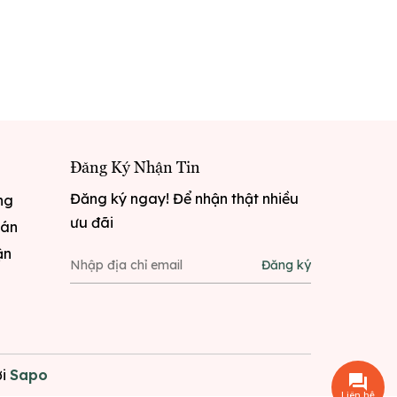
Đăng Ký Nhận Tin
Đăng ký ngay! Để nhận thật nhiều
ng
ưu đãi
oán
ận
Đăng ký
i
Sapo
Liên hệ