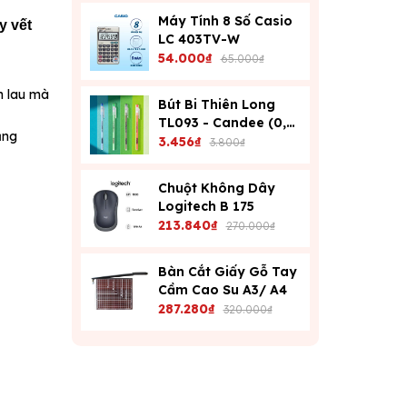
Máy Tính 8 Số Casio
y vết
LC 403TV-W
54.000₫
65.000₫
n lau mà
Bút Bi Thiên Long
TL093 - Candee (0,6
ăng
Mm) - Xanh
3.456₫
3.800₫
Chuột Không Dây
Logitech B 175
213.840₫
270.000₫
Bàn Cắt Giấy Gỗ Tay
Cầm Cao Su A3/ A4
287.280₫
320.000₫