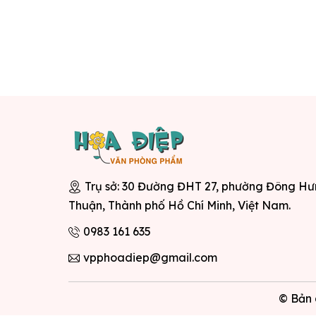
Trụ sở: 30 Đường ĐHT 27, phường Đông H
Thuận, Thành phố Hồ Chí Minh, Việt Nam.
0983 161 635
vpphoadiep@gmail.com
© Bản 