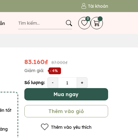
Tài khoản
0
ẫn
83.160₫
87.000₫
Giảm giá:
- 4%
Số lượng:
-
+
Mua ngay
ên tất
Thêm vào giỏ
Thêm vào yêu thích
hàng