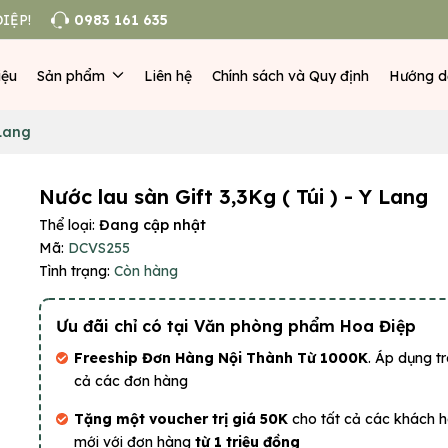
IỆP!
0983 161 635
iệu
Sản phẩm
Liên hệ
Chính sách và Quy định
Hướng d
 Lang
Nước lau sàn Gift 3,3Kg ( Túi ) - Y Lang
Thể loại:
Đang cập nhật
Mã:
DCVS255
Tình trạng:
Còn hàng
Ưu đãi chỉ có tại Văn phòng phẩm Hoa Điệp
Freeship Đơn Hàng Nội Thành Từ 1000K
. Áp dụng tr
cả các đơn hàng
Tặng một voucher trị giá 50K
cho tất cả các khách 
mới với đơn hàng
từ 1 triệu đồng