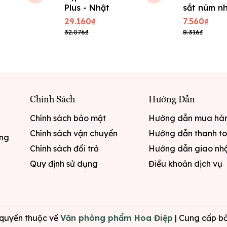
Plus - Nhật
sắt núm n
32mm
29.160₫
7.560₫
32.076₫
8.316₫
Chính Sách
Hướng Dẫn
Chính sách bảo mật
Hướng dẫn mua hà
Chính sách vận chuyển
Hướng dẫn thanh t
ưng
Chính sách đổi trả
Hướng dẫn giao nh
Quy định sử dụng
Điều khoản dịch vụ
quyền thuộc về
Văn phòng phẩm Hoa Điệp
|
Cung cấp bở