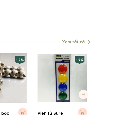
Xem tất cả
- 9%
- 9%
 bọc
Viên từ Sure
Acco sắ