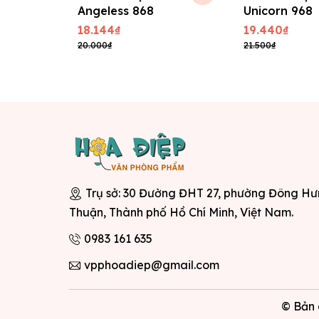
Angeless 868
Unicorn 968
18.144₫
19.440₫
20.000₫
21.500₫
Trụ sở: 30 Đường ĐHT 27, phường Đông H
Thuận, Thành phố Hồ Chí Minh, Việt Nam.
0983 161 635
vpphoadiep@gmail.com
© Bản 