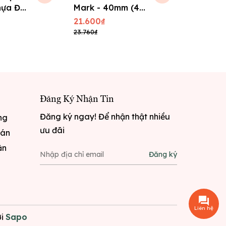
hựa ĐK
Mark - 40mm (4
0946
Viên/Vĩ)
21.600₫
24.408₫
23.760₫
26.849₫
Đăng Ký Nhận Tin
Đăng ký ngay! Để nhận thật nhiều
ng
ưu đãi
oán
ận
Đăng ký
Liên hệ
i
Sapo