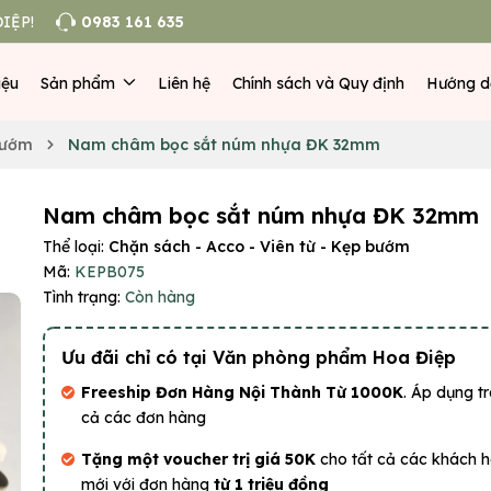
IỆP!
0983 161 635
iệu
Sản phẩm
Liên hệ
Chính sách và Quy định
Hướng d
 bướm
Nam châm bọc sắt núm nhựa ĐK 32mm
Nam châm bọc sắt núm nhựa ĐK 32mm
Thể loại:
Chặn sách - Acco - Viên từ - Kẹp bướm
Mã:
KEPB075
Tình trạng:
Còn hàng
Ưu đãi chỉ có tại Văn phòng phẩm Hoa Điệp
Freeship Đơn Hàng Nội Thành Từ 1000K
. Áp dụng tr
cả các đơn hàng
Tặng một voucher trị giá 50K
cho tất cả các khách 
mới với đơn hàng
từ 1 triệu đồng