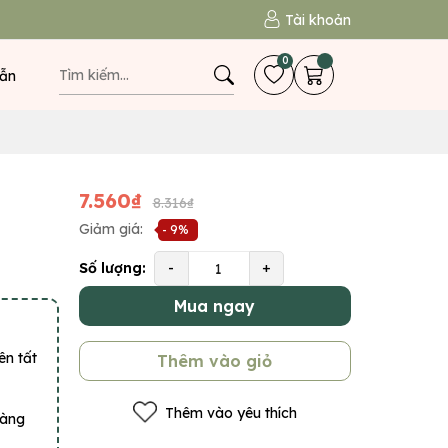
Tài khoản
0
ẫn
7.560₫
8.316₫
Giảm giá:
- 9%
Số lượng:
-
+
Mua ngay
ên tất
Thêm vào giỏ
Thêm vào yêu thích
hàng