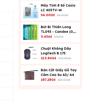
Máy Tính 8 Số Casio
LC 403TV-W
54.000₫
65.000₫
Bút Bi Thiên Long
TL093 - Candee (0,6
Mm) - Xanh
3.456₫
3.800₫
Chuột Không Dây
Logitech B 175
213.840₫
270.000₫
Bàn Cắt Giấy Gỗ Tay
Cầm Cao Su A3/ A4
287.280₫
320.000₫