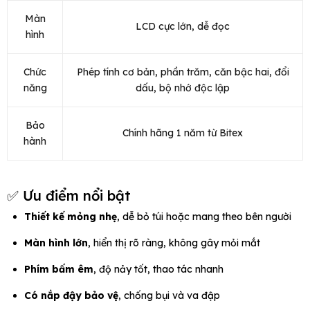
Màn
LCD cực lớn, dễ đọc
hình
Chức
Phép tính cơ bản, phần trăm, căn bậc hai, đổi
năng
dấu, bộ nhớ độc lập
Bảo
Chính hãng 1 năm từ Bitex
hành
✅ Ưu điểm nổi bật
Thiết kế mỏng nhẹ
, dễ bỏ túi hoặc mang theo bên người
Màn hình lớn
, hiển thị rõ ràng, không gây mỏi mắt
Phím bấm êm
, độ nảy tốt, thao tác nhanh
Có nắp đậy bảo vệ
, chống bụi và va đập