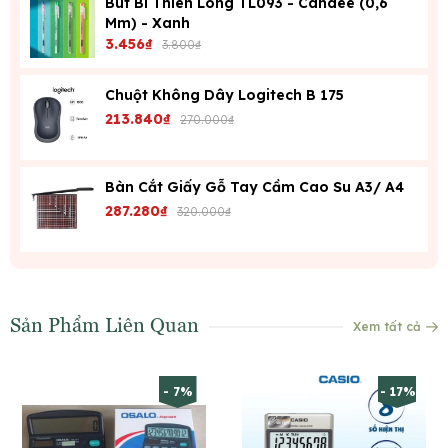
Bút Bi Thiên Long TL093 - Candee (0,6
Mm) - Xanh
3.456₫
3.800₫
Chuột Không Dây Logitech B 175
213.840₫
270.000₫
Bàn Cắt Giấy Gỗ Tay Cầm Cao Su A3/ A4
287.280₫
320.000₫
Sản Phẩm Liên Quan
Xem tất cả
- 7%
- 17%