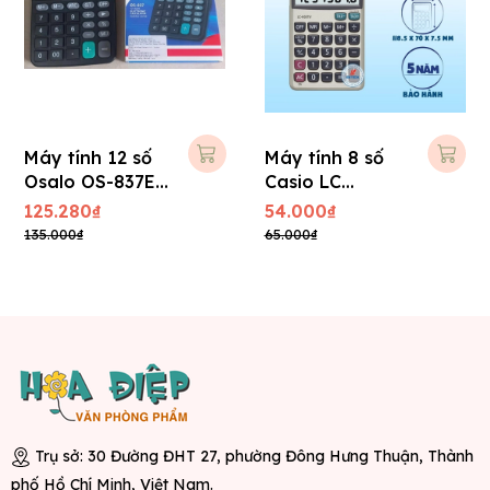
Máy tính 12 số
Máy tính 8 số
Osalo OS-837E (
Casio LC
BH 1 năm )
403TV-w
125.280₫
54.000₫
135.000₫
65.000₫
Trụ sở: 30 Đường ĐHT 27, phường Đông Hưng Thuận, Thành
phố Hồ Chí Minh, Việt Nam.