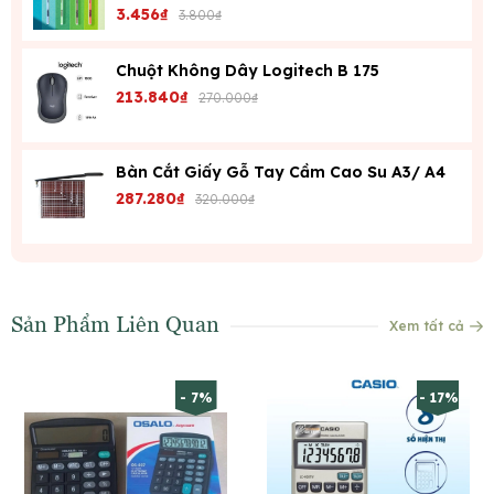
3.456₫
3.800₫
Chuột Không Dây Logitech B 175
213.840₫
270.000₫
Bàn Cắt Giấy Gỗ Tay Cầm Cao Su A3/ A4
287.280₫
320.000₫
Sản Phẩm Liên Quan
Xem tất cả
- 7%
- 17%