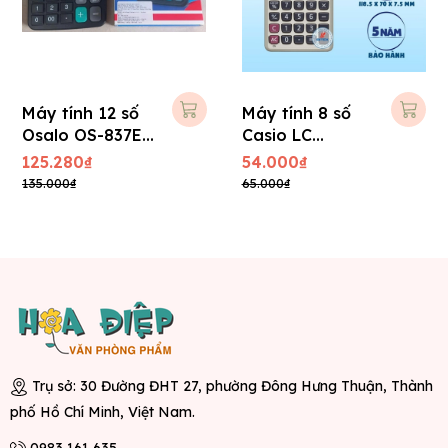
Máy tính 12 số
Máy tính 8 số
Osalo OS-837E (
Casio LC
BH 1 năm )
403TV-w
125.280₫
54.000₫
135.000₫
65.000₫
Trụ sở: 30 Đường ĐHT 27, phường Đông Hưng Thuận, Thành
phố Hồ Chí Minh, Việt Nam.
0983 161 635