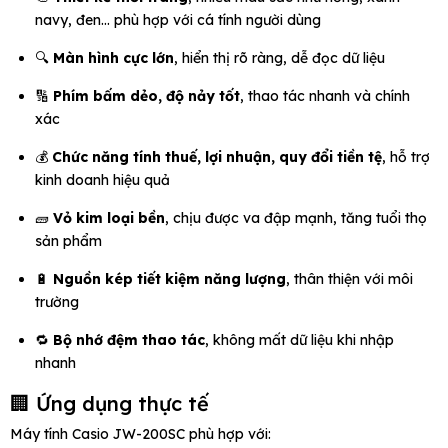
navy, đen… phù hợp với cá tính người dùng
🔍
Màn hình cực lớn
, hiển thị rõ ràng, dễ đọc dữ liệu
🔢
Phím bấm dẻo, độ nảy tốt
, thao tác nhanh và chính
xác
💰
Chức năng tính thuế, lợi nhuận, quy đổi tiền tệ
, hỗ trợ
kinh doanh hiệu quả
🧱
Vỏ kim loại bền
, chịu được va đập mạnh, tăng tuổi thọ
sản phẩm
🔋
Nguồn kép tiết kiệm năng lượng
, thân thiện với môi
trường
🔁
Bộ nhớ đệm thao tác
, không mất dữ liệu khi nhập
nhanh
🏢 Ứng dụng thực tế
Máy tính Casio JW-200SC phù hợp với: