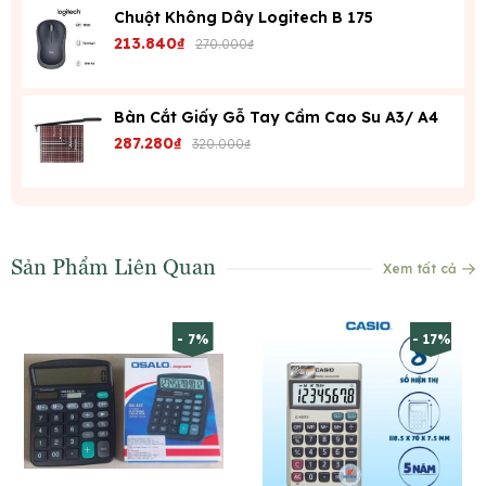
Chuột Không Dây Logitech B 175
213.840₫
270.000₫
Bàn Cắt Giấy Gỗ Tay Cầm Cao Su A3/ A4
287.280₫
320.000₫
Sản Phẩm Liên Quan
Xem tất cả
- 7%
- 17%