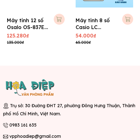
Máy tính 12 số
Máy tính 8 số
Osalo OS-837E (
Casio LC
BH 1 năm )
403TV-w
125.280₫
54.000₫
135.000₫
65.000₫
Trụ sở: 30 Đường ĐHT 27, phường Đông Hưng Thuận, Thành
phố Hồ Chí Minh, Việt Nam.
0983 161 635
vpphoadiep@gmail.com