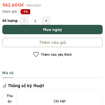
561.600₫
580.000₫
Giảm giá:
- 3%
Số lượng:
-
+
Mua ngay
Thêm vào giỏ
Thêm vào yêu thích
Mô tả
📐 Thông số kỹ thuật
Thu
ộc
Chi tiết