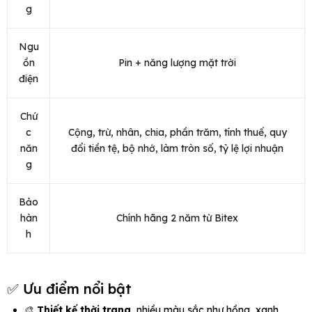
g
Ngu
ồn
Pin + năng lượng mặt trời
điện
Chứ
c
Cộng, trừ, nhân, chia, phần trăm, tính thuế, quy
năn
đổi tiền tệ, bộ nhớ, làm tròn số, tỷ lệ lợi nhuận
g
Bảo
hàn
Chính hãng 2 năm từ Bitex
h
✅ Ưu điểm nổi bật
🎨
Thiết kế thời trang
, nhiều màu sắc như hồng, xanh