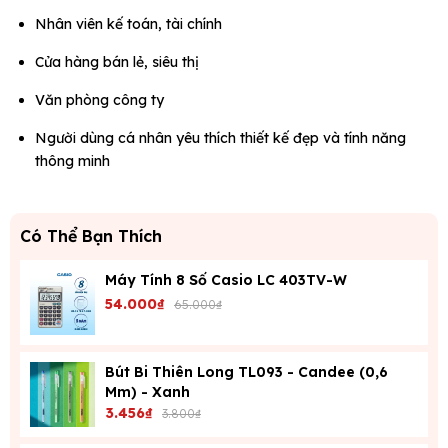
Nhân viên kế toán, tài chính
Cửa hàng bán lẻ, siêu thị
Văn phòng công ty
Người dùng cá nhân yêu thích thiết kế đẹp và tính năng
thông minh
Có Thể Bạn Thích
Máy Tính 8 Số Casio LC 403TV-W
54.000₫
65.000₫
Bút Bi Thiên Long TL093 - Candee (0,6
Mm) - Xanh
3.456₫
3.800₫