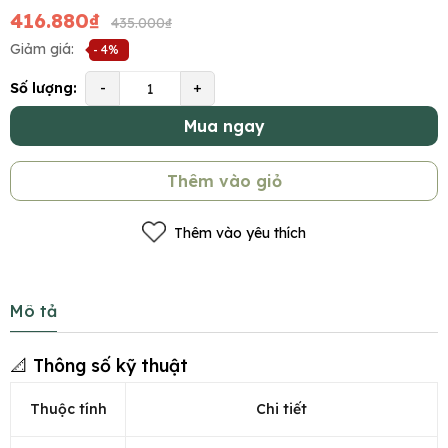
416.880₫
435.000₫
Giảm giá:
- 4%
Số lượng:
-
+
Mua ngay
Thêm vào giỏ
Thêm vào yêu thích
Mô tả
📐 Thông số kỹ thuật
Thuộc tính
Chi tiết