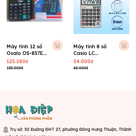
Máy tính 12 số
Máy tính 8 số
Osalo OS-837E (
Casio LC
BH 1 năm )
403TV-w
125.280₫
54.000₫
135.000₫
65.000₫
Trụ sở: 30 Đường ĐHT 27, phường Đông Hưng Thuận, Thành