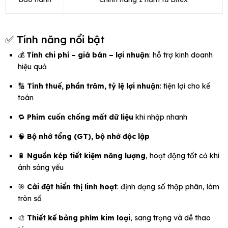
✅ Tính năng nổi bật
💰
Tính chi phí – giá bán – lợi nhuận
: hỗ trợ kinh doanh
hiệu quả
🔢
Tính thuế, phần trăm, tỷ lệ lợi nhuận
: tiện lợi cho kế
toán
🔁
Phím cuốn chống mất dữ liệu
khi nhập nhanh
🧠
Bộ nhớ tổng (GT), bộ nhớ độc lập
🔋
Nguồn kép tiết kiệm năng lượng
, hoạt động tốt cả khi
ánh sáng yếu
🎯
Cài đặt hiển thị linh hoạt
: định dạng số thập phân, làm
tròn số
🎨
Thiết kế bảng phím kim loại
, sang trọng và dễ thao