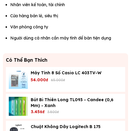
Nhân viên kế toán, tài chính
Cửa hàng bán lẻ, siêu thị
Văn phòng công ty
Người dùng cá nhân cần máy tính để bàn tiện dụng
Có Thể Bạn Thích
Máy Tính 8 Số Casio LC 403TV-W
54.000₫
65.000₫
Bút Bi Thiên Long TL093 - Candee (0,6
Mm) - Xanh
3.456₫
3.800₫
Chuột Không Dây Logitech B 175