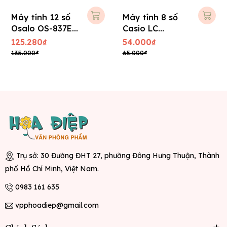
Máy tính 12 số
Máy tính 8 số
Osalo OS-837E (
Casio LC
BH 1 năm )
403TV-w
125.280₫
54.000₫
135.000₫
65.000₫
Trụ sở: 30 Đường ĐHT 27, phường Đông Hưng Thuận, Thành
phố Hồ Chí Minh, Việt Nam.
0983 161 635
vpphoadiep@gmail.com