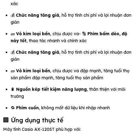
xác
💰
Chức năng tăng giá
, hỗ trợ tính chi phí và lợi nhuận đơn
giản
🧱
Vỏ kim loại bền
, chịu được va- 🔢
Phím bấm dẻo, độ
nảy tốt
, thao tác nhanh và chính xác
💰
Chức năng tăng giá
, hỗ trợ tính chi phí và lợi nhuận đơn
giản
🧱
Vỏ kim loại bền
, chịu được va đập mạnh, tăng tuổi thọ
sản phẩm đập mạnh, tăng tuổi thọ sản phẩm
🔋
Nguồn kép tiết kiệm năng lượng
, thân thiện với môi
trường
🔁
Phím cuốn
, không mất dữ liệu khi nhập nhanh
🏢 Ứng dụng thực tế
Máy tính Casio AX-120ST phù hợp với: