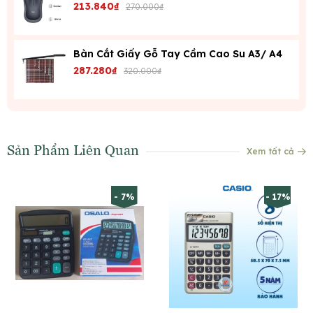
213.840₫
270.000₫
Bàn Cắt Giấy Gỗ Tay Cầm Cao Su A3/ A4
287.280₫
320.000₫
Sản Phẩm Liên Quan
Xem tất cả
- 7%
- 17%