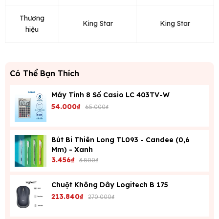
Thương
King Star
King Star
hiệu
Có Thể Bạn Thích
Máy Tính 8 Số Casio LC 403TV-W
54.000₫
65.000₫
Bút Bi Thiên Long TL093 - Candee (0,6
Mm) - Xanh
3.456₫
3.800₫
Chuột Không Dây Logitech B 175
213.840₫
270.000₫