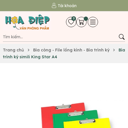
Tài khoản
0
Trang chủ
Bìa còng - File lồng kính - Bìa trình ký
Bìa
trình ký simili King Star A4