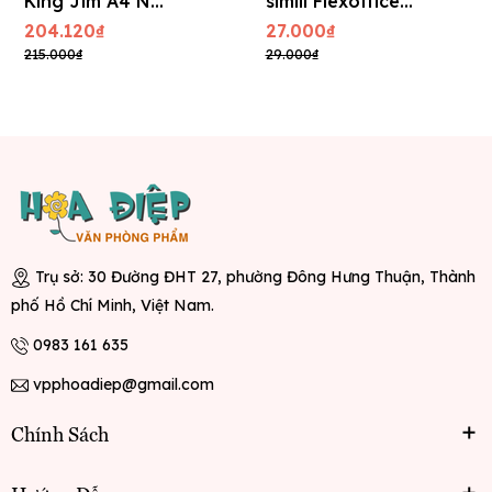
King Jim A4 No
simili Flexoffice
3515 - 1.500 tờ
A4 FO-CB02
204.120₫
27.000₫
215.000₫
29.000₫
Trụ sở: 30 Đường ĐHT 27, phường Đông Hưng Thuận, Thành
phố Hồ Chí Minh, Việt Nam.
0983 161 635
vpphoadiep@gmail.com
Chính Sách