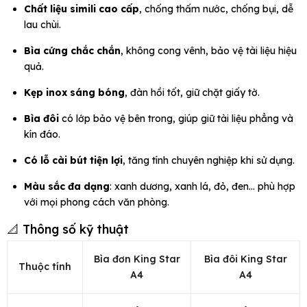
Chất liệu simili cao cấp
, chống thấm nước, chống bụi, dễ
lau chùi.
Bìa cứng chắc chắn
, không cong vênh, bảo vệ tài liệu hiệu
quả.
Kẹp inox sáng bóng
, đàn hồi tốt, giữ chặt giấy tờ.
Bìa đôi
có lớp bảo vệ bên trong, giúp giữ tài liệu phẳng và
kín đáo.
Có lỗ cài bút tiện lợi
, tăng tính chuyên nghiệp khi sử dụng.
Màu sắc đa dạng
: xanh dương, xanh lá, đỏ, đen… phù hợp
với mọi phong cách văn phòng.
📐 Thông số kỹ thuật
Bìa đơn King Star
Bìa đôi King Star
Thuộc tính
A4
A4