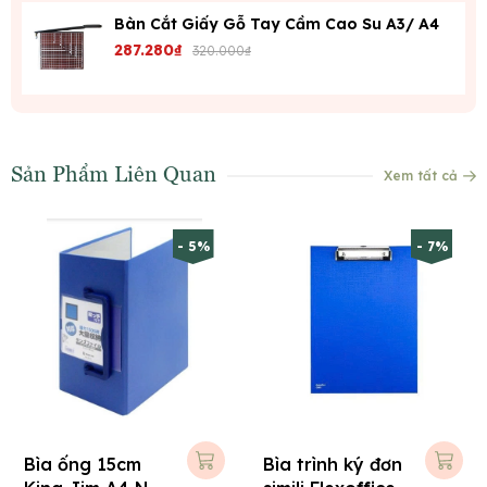
Bàn Cắt Giấy Gỗ Tay Cầm Cao Su A3/ A4
287.280₫
320.000₫
Sản Phẩm Liên Quan
Xem tất cả
- 5%
- 7%
Bìa ống 15cm
Bìa trình ký đơn