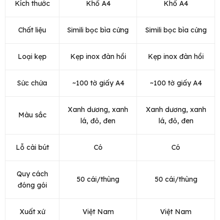
Kích thước
Khổ A4
Khổ A4
Chất liệu
Simili bọc bìa cứng
Simili bọc bìa cứng
Loại kẹp
Kẹp inox đàn hồi
Kẹp inox đàn hồi
Sức chứa
~100 tờ giấy A4
~100 tờ giấy A4
Xanh dương, xanh
Xanh dương, xanh
Màu sắc
lá, đỏ, đen
lá, đỏ, đen
Lỗ cài bút
Có
Có
Quy cách
50 cái/thùng
50 cái/thùng
đóng gói
Xuất xứ
Việt Nam
Việt Nam