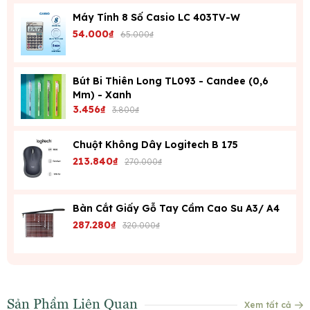
Máy Tính 8 Số Casio LC 403TV-W
54.000₫
65.000₫
Bút Bi Thiên Long TL093 - Candee (0,6
Mm) - Xanh
3.456₫
3.800₫
Chuột Không Dây Logitech B 175
213.840₫
270.000₫
Bàn Cắt Giấy Gỗ Tay Cầm Cao Su A3/ A4
287.280₫
320.000₫
Sản Phẩm Liên Quan
Xem tất cả