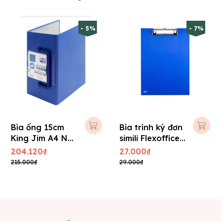
- 5%
- 7%
Bìa ống 15cm
Bìa trình ký đơn
King Jim A4 No
simili Flexoffice
3515 - 1.500 tờ
A4 FO-CB02
204.120₫
27.000₫
215.000₫
29.000₫