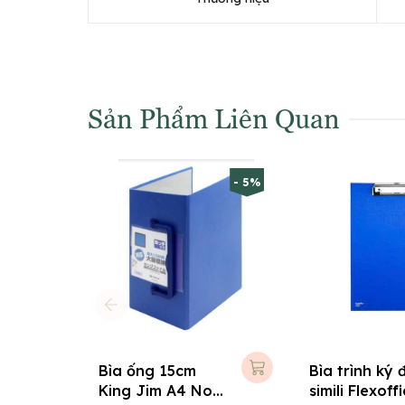
Sản Phẩm Liên Quan
- 5%
Bìa ống 15cm
Bìa trình ký 
King Jim A4 No
simili Flexoff