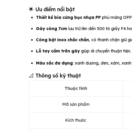
🌟 Ưu điểm nổi bật
Thiết kế bìa cứng bọc nhựa PP
phủ màng OPP c
Gáy còng 7cm
lưu trữ lên đến 500 tờ giấy F4 h
Còng bật inox chắc chắn
, có thanh chặn giữ g
Lỗ tay cầm trên gáy
giúp di chuyển thuận tiện.
Màu sắc đa dạng
: xanh dương, đen, xám, xanh
📐 Thông số kỹ thuật
Thuộc tính
Mã sản phẩm
Kích thước