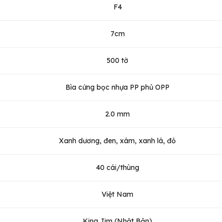
F4
7cm
500 tờ
Bìa cứng bọc nhựa PP phủ OPP
2.0 mm
Xanh dương, đen, xám, xanh lá, đỏ
40 cái/thùng
Việt Nam
King Jim (Nhật Bản)