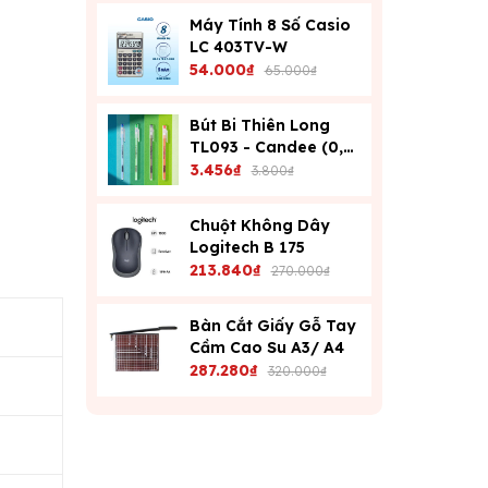
Máy Tính 8 Số Casio
LC 403TV-W
54.000₫
65.000₫
Bút Bi Thiên Long
TL093 - Candee (0,6
Mm) - Xanh
3.456₫
3.800₫
Chuột Không Dây
Logitech B 175
213.840₫
270.000₫
Bàn Cắt Giấy Gỗ Tay
Cầm Cao Su A3/ A4
287.280₫
320.000₫