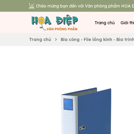
Chào mừng bạn đến với Văn phòng phẩm HOA Đ
Trang chủ
Giới th
Trang chủ
Bìa còng - File lồng kính - Bìa trìn