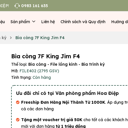
IỆP!
0983 161 635
iệu
Sản phẩm
Liên hệ
Chính sách và Quy định
Hướng d
h ký
Bìa còng 7F King Jim F4
Bìa còng 7F King Jim F4
Thể loại:
Bìa còng - File lồng kính - Bìa trình ký
Mã:
FILE402 (2795 GSV)
Tình trạng:
Còn hàng
Ưu đãi chỉ có tại Văn phòng phẩm Hoa Điệp
Freeship Đơn Hàng Nội Thành Từ 1000K
. Áp dụng tr
cả các đơn hàng
Tặng một voucher trị giá 50K
cho tất cả các khách 
mới với đơn hàng
từ 1 triệu đồng