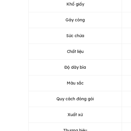
Khổ giấy
Gáy còng
Sức chứa
Chất liệu
Độ dày bìa
Màu sắc
Quy cách đóng gói
Xuất xứ
Thương hiệu