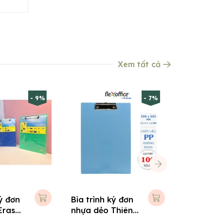
Xem tất cả
- 9%
- 7%
ký đơn
Bìa trình ký đơn
Bìa trìn
Eras
nhựa dẻo Thiên
A5 Mica