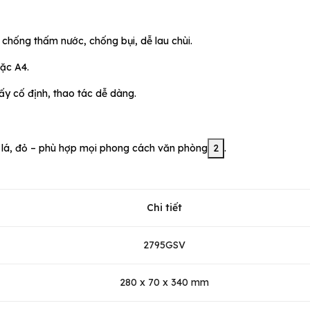
hống thấm nước, chống bụi, dễ lau chùi.
oặc A4.
iấy cố định, thao tác dễ dàng.
 lá, đỏ – phù hợp mọi phong cách văn phòng
2
.
Chi tiết
2795GSV
280 x 70 x 340 mm