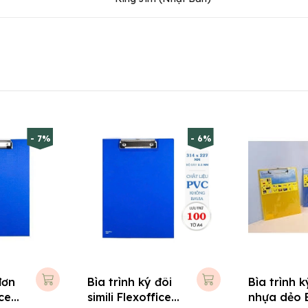
- 7%
- 6%
đơn
Bìa trình ký đôi
Bìa trình 
ice
simili Flexoffice
nhựa dẻo 