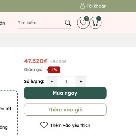
Tài khoản
0
ẫn
47.520₫
49.500₫
Giảm giá:
- 4%
Số lượng:
-
+
Mua ngay
ên tất
Thêm vào giỏ
Thêm vào yêu thích
hàng