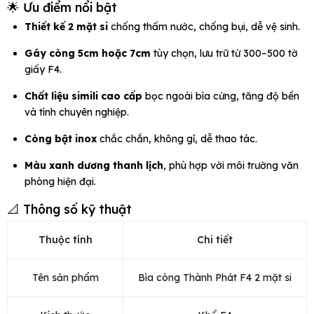
🌟 Ưu điểm nổi bật
Thiết kế 2 mặt si
chống thấm nước, chống bụi, dễ vệ sinh.
Gáy còng 5cm hoặc 7cm
tùy chọn, lưu trữ từ 300–500 tờ
giấy F4.
Chất liệu simili cao cấp
bọc ngoài bìa cứng, tăng độ bền
và tính chuyên nghiệp.
Còng bật inox
chắc chắn, không gỉ, dễ thao tác.
Màu xanh dương thanh lịch
, phù hợp với môi trường văn
phòng hiện đại.
📐 Thông số kỹ thuật
Thuộc tính
Chi tiết
Tên sản phẩm
Bìa còng Thành Phát F4 2 mặt si