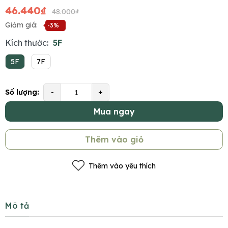
46.440₫
48.000₫
Giảm giá:
-3%
Kích thước:
5F
5F
7F
Số lượng:
-
+
Mua ngay
Thêm vào giỏ
Thêm vào yêu thích
Mô tả