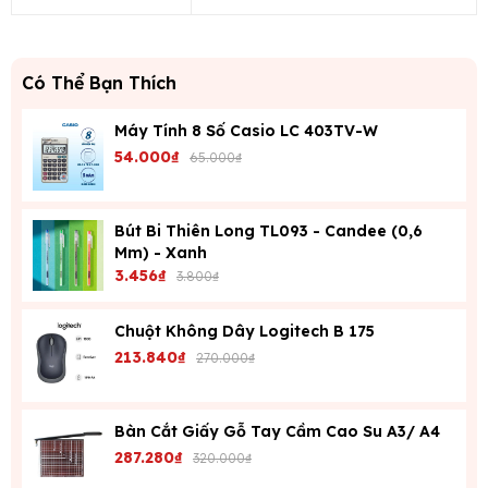
Có Thể Bạn Thích
Máy Tính 8 Số Casio LC 403TV-W
54.000₫
65.000₫
Bút Bi Thiên Long TL093 - Candee (0,6
Mm) - Xanh
3.456₫
3.800₫
Chuột Không Dây Logitech B 175
213.840₫
270.000₫
Bàn Cắt Giấy Gỗ Tay Cầm Cao Su A3/ A4
287.280₫
320.000₫