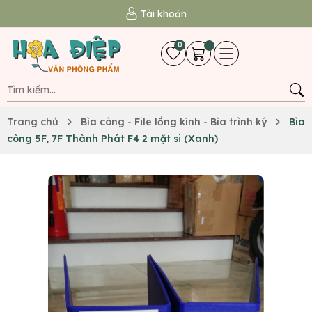
Tài khoản
0
Trang chủ
Bìa còng - File lồng kính - Bìa trình ký
Bìa
còng 5F, 7F Thành Phát F4 2 mặt si (Xanh)