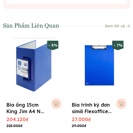
Sản Phẩm Liên Quan
Xem tất cả
- 5%
- 7%
Bìa ống 15cm
Bìa trình ký đơn
King Jim A4 No
simili Flexoffice
3515 - 1.500 tờ
A4 FO-CB02
204.120₫
27.000₫
215.000₫
29.000₫