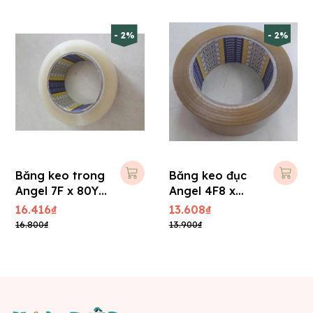
- 2%
- 2%
Băng keo trong
Băng keo đục
Angel 7F x 80Y
Angel 4F8 x
dày 50 mic
100Y dày 50
16.416₫
13.608₫
mic
16.800₫
13.900₫