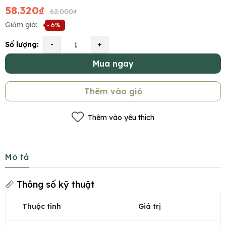
58.320₫
62.000₫
Giảm giá:
- 6%
Số lượng:
-
+
Mua ngay
Thêm vào giỏ
Thêm vào yêu thích
Mô tả
📏 Thông số kỹ thuật
Thuộc tính
Giá trị