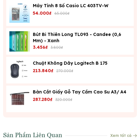
Máy Tính 8 Số Casio LC 403TV-W
54.000₫
65.000₫
Bút Bi Thiên Long TL093 - Candee (0,6
Mm) - Xanh
3.456₫
3.800₫
Chuột Không Dây Logitech B 175
213.840₫
270.000₫
Bàn Cắt Giấy Gỗ Tay Cầm Cao Su A3/ A4
287.280₫
320.000₫
Sản Phẩm Liên Quan
Xem tất cả